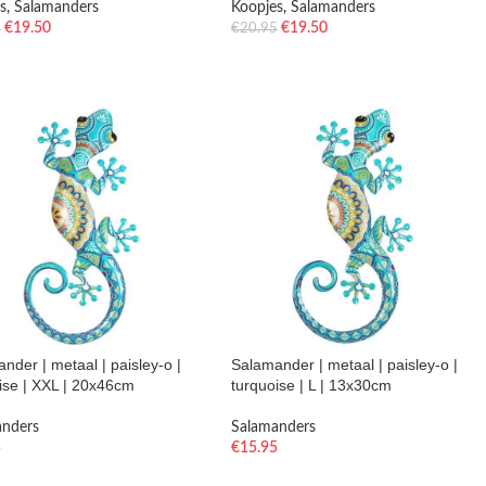
s
,
Salamanders
Koopjes
,
Salamanders
€
19.50
€
19.50
5
€
20.95
nder | metaal | paisley-o |
Salamander | metaal | paisley-o |
ise | XXL | 20x46cm
turquoise | L | 13x30cm
anders
Salamanders
5
€
15.95