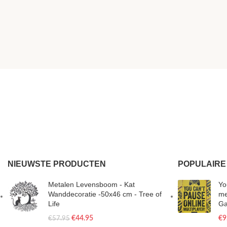
NIEUWSTE PRODUCTEN
POPULAIRE
Metalen Levensboom - Kat
Yo
Wanddecoratie -50x46 cm - Tree of
me
Life
Ga
€
44.95
€
9
€
57.95