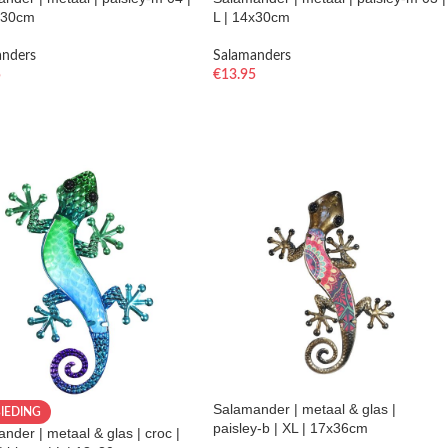
x30cm
L | 14x30cm
anders
Salamanders
5
€
13.95
Salamander | metaal & glas |
IEDING
paisley-b | XL | 17x36cm
nder | metaal & glas | croc |