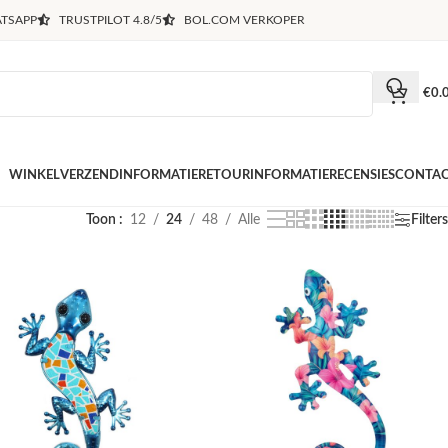
TSAPP
TRUSTPILOT 4.8/5
BOL.COM VERKOPER
€
0.
WINKEL
VERZENDINFORMATIE
RETOURINFORMATIE
RECENSIES
CONTA
Toon
12
24
48
Alle
Filters