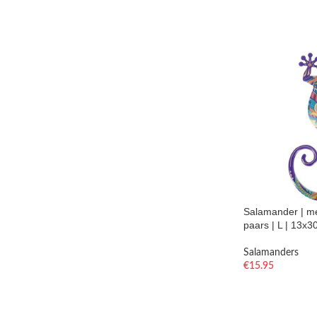
Salamander | met
paars | L | 13x
Salamanders
€
15.95