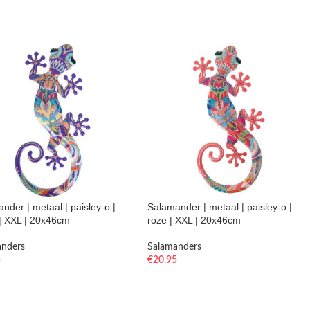
nder | metaal | paisley-o |
Salamander | metaal | paisley-o |
| XXL | 20x46cm
roze | XXL | 20x46cm
anders
Salamanders
5
€
20.95