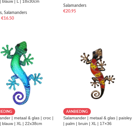
| blauw | L | 18x30cm
Salamanders
€
20.95
s
,
Salamanders
€
16.50
5
IEDING
AANBIEDING
nder | metaal & glas | croc |
Salamander | metaal & glas | paisley
| blauw | XL | 22x38cm
| palm | bruin | XL | 17×36