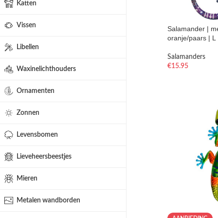
Katten
Vissen
Salamander | met
oranje/paars | L
Libellen
Salamanders
€
15.95
Waxinelichthouders
Ornamenten
Zonnen
Levensbomen
Lieveheersbeestjes
Mieren
Metalen wandborden