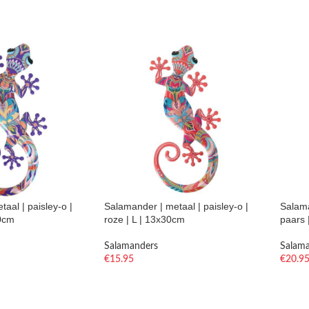
aal | paisley-o |
Salamander | metaal | paisley-o |
Salama
30cm
roze | L | 13x30cm
paars 
Salamanders
Salam
€
15.95
€
20.9