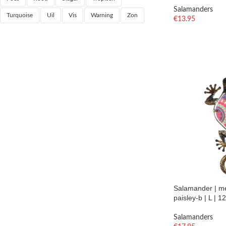
Salamanders
Turquoise
Uil
Vis
Warning
Zon
€
13.95
Salamander | me
paisley-b | L | 
Salamanders