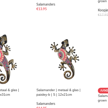
groen 
Salamanders
€
13.95
Koopje
€
17.9
taal & glas |
Salamander | metaal & glas |
AANB
12x31cm
paisley-b | S | 12x21cm
Salama
groen 
Salamanders