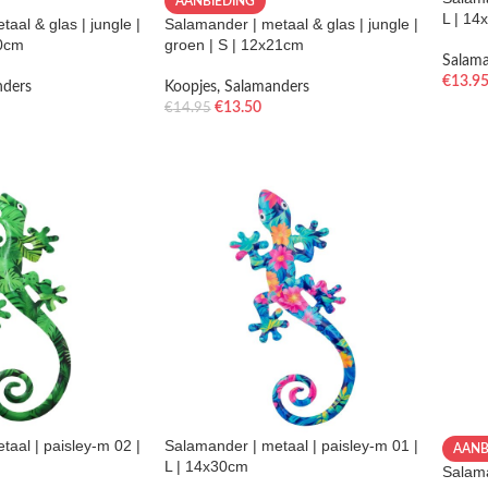
AANBIEDING
L | 14
aal & glas | jungle |
Salamander | metaal & glas | jungle |
30cm
groen | S | 12x21cm
Salam
€
13.9
nders
Koopjes
,
Salamanders
€
13.50
€
14.95
aal | paisley-m 02 |
Salamander | metaal | paisley-m 01 |
AANB
L | 14x30cm
Salama