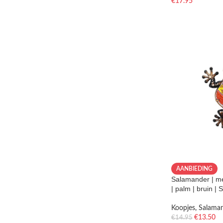
€
17.95
AANBIEDING
Salamander | met
| palm | bruin | 
Koopjes
,
Salama
€
13.50
€
14.95