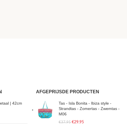
N
AFGEPRIJSDE PRODUCTEN
etaal | 42cm
Tas - Isla Bonita - Ibiza style -
Strandtas - Zomertas - Zwemtas -
M06
€
29.95
€
37.95