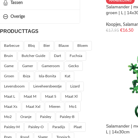
AANBIEDING
Tassen
Salamander | met
groen | L | 14x
Overige
Koopjes
,
Salama
€
16.50
PRODUCTTAGS
€
17.95
Barbecue
Bbq
Bier
Blauw
Bloem
Bruin
Butcher Guide
Dart
Fuchsia
Game
Gamer
Gameroom
Gecko
Groen
Ibiza
Isla-Bonita
Kat
Levensboom
Lieveheersbeestje
Lizard
Maat L
Maat M
Maat S
Maat Xl
Maat Xs
Maat Xxl
Mieren
Mo1
Mo2
Oranje
Paisley
Paisley-B
Salamander | met
Paisley-M
Paisley-O
Paradijs
Plaat
L | 14x30cm
Poes
Rood
Slager
Tropisch