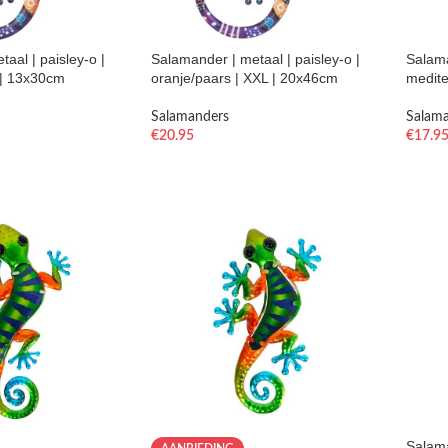
aal | paisley-o |
Salamander | metaal | paisley-o |
Salama
 | 13x30cm
oranje/paars | XXL | 20x46cm
medite
Salamanders
Salam
€
20.95
€
17.9
Salama