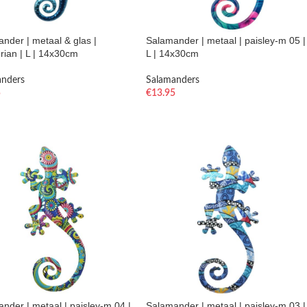
nder | metaal & glas |
Salamander | metaal | paisley-m 05 |
rian | L | 14x30cm
L | 14x30cm
anders
Salamanders
5
€
13.95
nder | metaal | paisley-m 04 |
Salamander | metaal | paisley-m 03 |