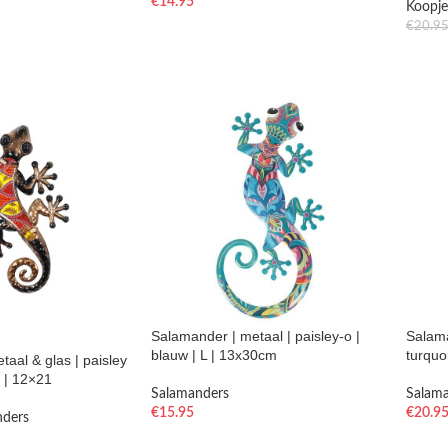
€
14.95
Koopje
€
20.9
Salamander | metaal | paisley-o |
Salama
blauw | L | 13x30cm
turquo
aal & glas | paisley
S | 12×21
Salamanders
Salam
€
15.95
€
20.9
nders