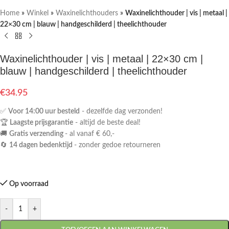
Home
»
Winkel
»
Waxinelichthouders
»
Waxinelichthouder | vis | metaal |
22×30 cm | blauw | handgeschilderd | theelichthouder
Waxinelichthouder | vis | metaal | 22×30 cm |
blauw | handgeschilderd | theelichthouder
€
34.95
✅
Voor 14:00 uur besteld
- dezelfde dag verzonden!
🏆
Laagste prijsgarantie
- altijd de beste deal!
🚚
Gratis verzending
- al vanaf € 60,-
🔄
14 dagen bedenktijd
- zonder gedoe retourneren
Op voorraad
-
+