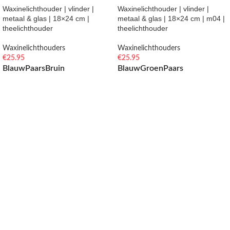
Waxinelichthouder | vlinder |
Waxinelichthouder | vlinder |
metaal & glas | 18×24 cm |
metaal & glas | 18×24 cm | m04 |
theelichthouder
theelichthouder
Waxinelichthouders
Waxinelichthouders
€
25.95
€
25.95
Blauw
Paars
Bruin
Blauw
Groen
Paars
OPTIES SELECTEREN
OPTIES SELECTEREN