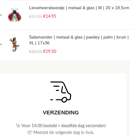
Lieveheersbeestje | metaal & glas | M | 20 x 18,5cm
€
14.95
€
17.95
Salamander | metaal & glas | paisley | palm | bruin |
XL | 17x36
€
19.50
€
20.95
VERZENDING
🚀
Voor 14:00 besteld = dezelfde dag verzonden!
📦 Meestal de volgende dag in huis.