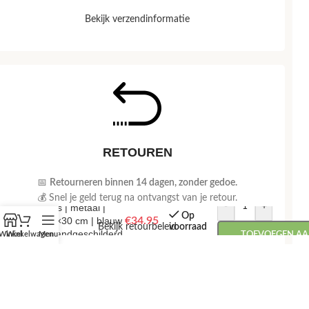
Bekijk verzendinformatie
RETOUREN
📅
Retourneren binnen 14 dagen, zonder gedoe.
Waxinelichthouder
💰 Snel je geld terug na ontvangst van je retour.
-
+
| vis | metaal |
Op
22×30 cm | blauw
€
34.95
voorraad
Bekijk retourbeleid
| handgeschilderd
Winkel
Winkelwagen
Menu
TOEVOEGEN A
| theelichthouder