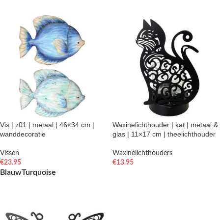
Vis | z01 | metaal | 46×34 cm |
Waxinelichthouder | kat | metaal &
wanddecoratie
glas | 11×17 cm | theelichthouder
Vissen
Waxinelichthouders
€
23.95
€
13.95
Blauw
Turquoise
TOEVOEGEN AAN WINKELWAGEN
OPTIES SELECTEREN