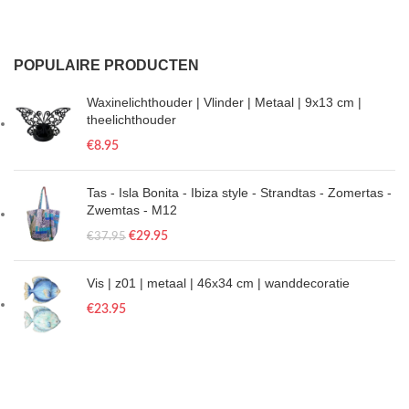
POPULAIRE PRODUCTEN
Waxinelichthouder | Vlinder | Metaal | 9x13 cm |
theelichthouder
€
8.95
Tas - Isla Bonita - Ibiza style - Strandtas - Zomertas -
Zwemtas - M12
€
29.95
€
37.95
Vis | z01 | metaal | 46x34 cm | wanddecoratie
€
23.95