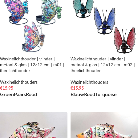
Waxinelichthouder | vlinder |
Waxinelichthouder | vlinder |
metaal & glas | 12×12 cm | m01 |
metaal & glas | 12×12 cm | m02 |
theelichthouder
theelichthouder
Waxinelichthouders
Waxinelichthouders
€
15.95
€
15.95
Groen
Paars
Rood
Blauw
Rood
Turquoise
OPTIES SELECTEREN
OPTIES SELECTEREN