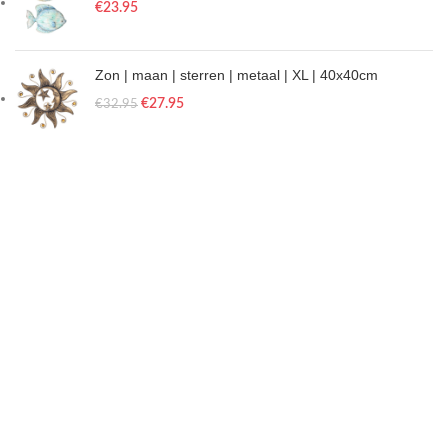
€
23.95
Zon | maan | sterren | metaal | XL | 40x40cm
€
27.95
€
32.95