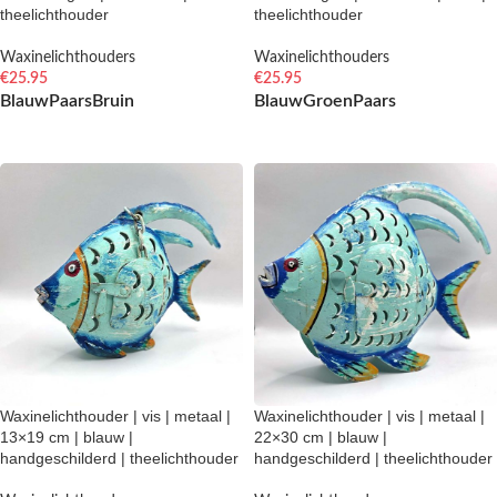
theelichthouder
theelichthouder
Waxinelichthouders
Waxinelichthouders
€
25.95
€
25.95
Blauw
Paars
Bruin
Blauw
Groen
Paars
OPTIES SELECTEREN
OPTIES SELECTEREN
Waxinelichthouder | vis | metaal |
Waxinelichthouder | vis | metaal |
13×19 cm | blauw |
22×30 cm | blauw |
handgeschilderd | theelichthouder
handgeschilderd | theelichthouder