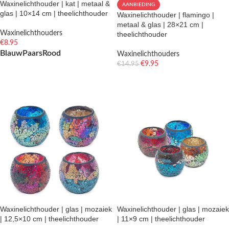
Waxinelichthouder | kat | metaal &
AANBIEDING
glas | 10×14 cm | theelichthouder
Waxinelichthouder | flamingo |
metaal & glas | 28×21 cm |
Waxinelichthouders
theelichthouder
€
8.95
Blauw
Paars
Rood
Waxinelichthouders
€
9.95
€
14.95
OPTIES SELECTEREN
TOEVOEGEN AAN WINKELWAGEN
Waxinelichthouder | glas | mozaiek
Waxinelichthouder | glas | mozaiek
| 12,5×10 cm | theelichthouder
| 11×9 cm | theelichthouder