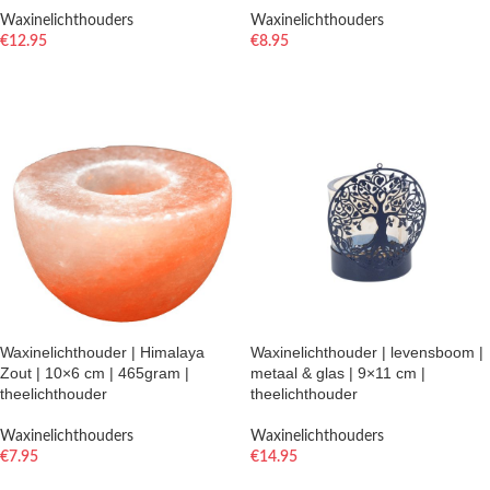
Waxinelichthouders
Waxinelichthouders
€
12.95
€
8.95
TOEVOEGEN AAN WINKELWAGEN
TOEVOEGEN AAN WINKELWAGEN
Waxinelichthouder | Himalaya
Waxinelichthouder | levensboom |
Zout | 10×6 cm | 465gram |
metaal & glas | 9×11 cm |
theelichthouder
theelichthouder
Waxinelichthouders
Waxinelichthouders
€
7.95
€
14.95
TOEVOEGEN AAN WINKELWAGEN
TOEVOEGEN AAN WINKELWAGEN