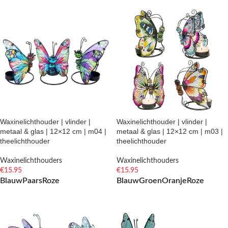
Waxinelichthouder | vlinder |
Waxinelichthouder | vlinder |
metaal & glas | 12×12 cm | m04 |
metaal & glas | 12×12 cm | m03 |
theelichthouder
theelichthouder
Waxinelichthouders
Waxinelichthouders
€
15.95
€
15.95
Blauw
Paars
Roze
Blauw
Groen
Oranje
Roze
OPTIES SELECTEREN
OPTIES SELECTEREN