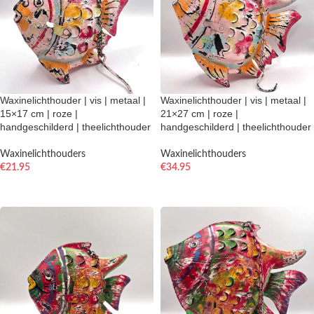
Waxinelichthouder | vis | metaal |
Waxinelichthouder | vis | metaal |
15×17 cm | roze |
21×27 cm | roze |
handgeschilderd | theelichthouder
handgeschilderd | theelichthouder
Waxinelichthouders
Waxinelichthouders
€
21.95
€
34.95
TOEVOEGEN AAN WINKELWAGEN
TOEVOEGEN AAN WINKELWAGEN