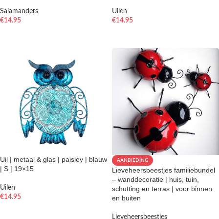
Salamanders
Uilen
€
14.95
€
14.95
TOEVOEGEN AAN WINKELWAGEN
TOEVOEGEN AAN WINKELWAGEN
Uil | metaal & glas | paisley | blauw
AANBIEDING
| S | 19×15
Lieveheersbeestjes familiebundel
– wanddecoratie | huis, tuin,
Uilen
schutting en terras | voor binnen
€
14.95
en buiten
TOEVOEGEN AAN WINKELWAGEN
Lieveheersbeestjes