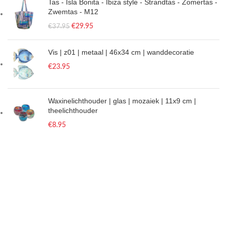
Tas - Isla Bonita - Ibiza style - Strandtas - Zomertas -
Zwemtas - M12
€
29.95
€
37.95
Vis | z01 | metaal | 46x34 cm | wanddecoratie
€
23.95
Waxinelichthouder | glas | mozaiek | 11x9 cm |
theelichthouder
€
8.95