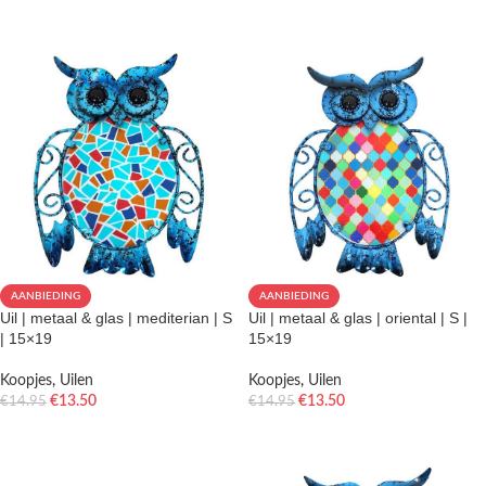
TOEVOEGEN AAN WINKELWAGEN
AANBIEDING
AANBIEDING
Uil | metaal & glas | mediterian | S
Uil | metaal & glas | oriental | S |
| 15×19
15×19
Koopjes
,
Uilen
Koopjes
,
Uilen
€
13.50
€
13.50
€
14.95
€
14.95
TOEVOEGEN AAN WINKELWAGEN
TOEVOEGEN AAN WINKELWAGEN