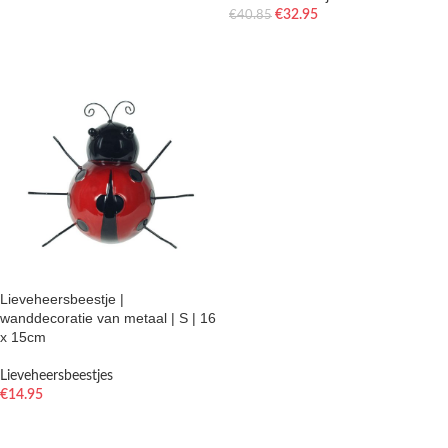
€
32.95
€
40.85
TOEVOEGEN AAN WINKELWAGEN
Lieveheersbeestje |
wanddecoratie van metaal | S | 16
x 15cm
Lieveheersbeestjes
€
14.95
TOEVOEGEN AAN WINKELWAGEN