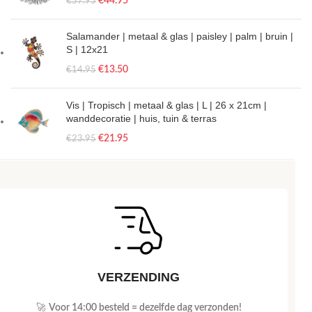
€
44.95
€
57.95
Salamander | metaal & glas | paisley | palm | bruin |
S | 12x21
€
13.50
€
14.95
Vis | Tropisch | metaal & glas | L | 26 x 21cm |
wanddecoratie | huis, tuin & terras
€
21.95
€
23.95
VERZENDING
🚀
Voor 14:00 besteld = dezelfde dag verzonden!