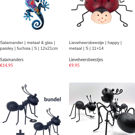
Salamander | metaal & glas |
Lieveheersbeestje | happy |
paisley | fuchsia | S | 12x21cm
metaal | S | 11×14
Salamanders
Lieveheersbeestjes
€
14.95
€
9.95
TOEVOEGEN AAN WINKELWAGEN
TOEVOEGEN AAN WINKELWAGEN