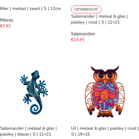
Mier | metaal | zwart | S | 12cm
UITVERKOCHT
Salamander | metaal & glas |
Mieren
paisley | rood | S | 11×21
€
9.95
Salamanders
TOEVOEGEN AAN WINKELWAGEN
€
14.95
LEES VERDER
Salamander | metaal & glas |
Uil | metaal & glas | paisley | rood |
paisley | blauw | S | 11×21
S | 19×15