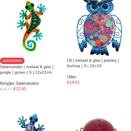
Uil | metaal & glas | paisley |
AANBIEDING
fuchsia | S | 15×19
Salamander | metaal & glas |
jungle | groen | S | 12x21cm
Uilen
€
14.95
Koopjes
,
Salamanders
€
13.50
€
14.95
TOEVOEGEN AAN WINKELWAGEN
TOEVOEGEN AAN WINKELWAGEN