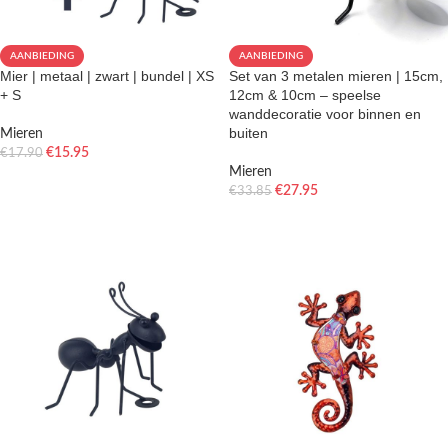
AANBIEDING
AANBIEDING
Mier | metaal | zwart | bundel | XS
Set van 3 metalen mieren | 15cm,
+ S
12cm & 10cm – speelse
wanddecoratie voor binnen en
buiten
Mieren
€
15.95
€
17.90
Mieren
TOEVOEGEN AAN WINKELWAGEN
€
27.95
€
33.85
TOEVOEGEN AAN WINKELWAGEN