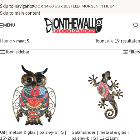
Skip to navigation
VÓÓR 14:00 UUR BESTELD, MORGEN IN HUIS*
Skip to main content
MENU
Home
»
maat S
Toont alle 19 resultaten
Toon sidebar
Filters
Uil | metaal & glas | paisley-b | S |
Salamander | metaal & glas |
15×20cm
paisley-b | S | 12x21cm