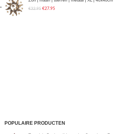
Zon | maan | sterren | metaal | XL | 40x40cm
€
27.95
€
32.95
POPULAIRE PRODUCTEN