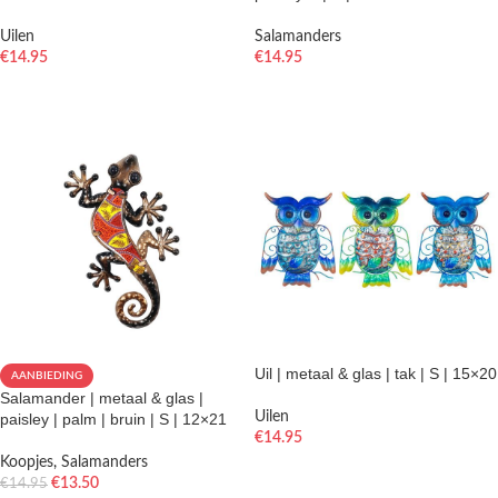
Uilen
Salamanders
€
14.95
€
14.95
TOEVOEGEN AAN WINKELWAGEN
TOEVOEGEN AAN WINKELWAGEN
Uil | metaal & glas | tak | S | 15×20
AANBIEDING
Salamander | metaal & glas |
Uilen
paisley | palm | bruin | S | 12×21
€
14.95
Koopjes
,
Salamanders
OPTIES SELECTEREN
€
13.50
€
14.95