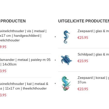
 PRODUCTEN
UITGELICHTE PRODUCTE
xinelichthouder | vis | metaal |
Zeepaard | glas & m
x17 cm | handgeschilderd |
€
25.95
eelichthouder
9.95
Schildpad | glas & 
lamander | metaal | paisley-m 05
€
23.95
L | 14x30cm
3.95
Zeepaard | koraal | 
37cm
xinelichthouder | kat | metaal &
as | 11x17 cm | theelichthouder
€
23.95
3.95