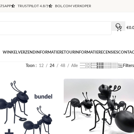
TSAPP
TRUSTPILOT 4.8/5
BOL.COM VERKOPER
€
0.
WINKEL
VERZENDINFORMATIE
RETOURINFORMATIE
RECENSIES
CONTA
Toon
12
24
48
Alle
Filters