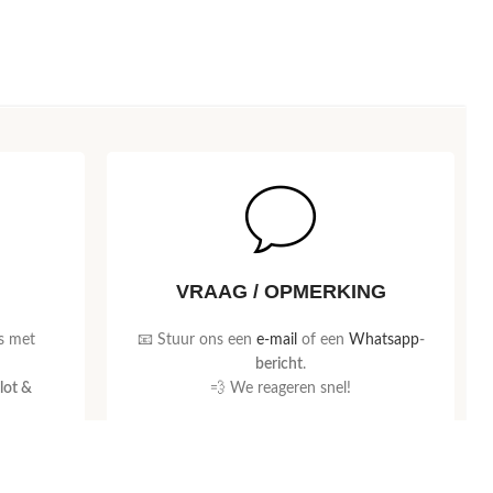
VRAAG / OPMERKING
s met
📧 Stuur ons een
e-mail
of een
Whatsapp
-
bericht
.
lot &
💨 We reageren snel!
Neem contact op