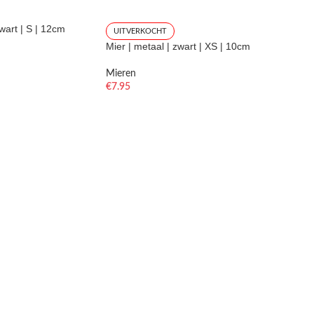
zwart | S | 12cm
UITVERKOCHT
Mier | metaal | zwart | XS | 10cm
Mieren
€
7.95