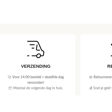
VERZENDING
R
🚀
Voor 14:00 besteld = dezelfde dag
📅
Retourneren
verzonden!
📦 Meestal de volgende dag in huis.
💰 Snel je geld
Bekijk verzendinformatie
Beki