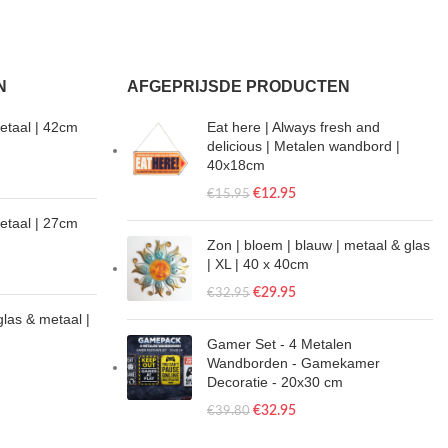
N
AFGEPRIJSDE PRODUCTEN
etaal | 42cm
Eat here | Always fresh and
delicious | Metalen wandbord |
40x18cm
€
12.95
€
15.95
metaal | 27cm
Zon | bloem | blauw | metaal & glas
| XL | 40 x 40cm
€
29.95
€
32.95
glas & metaal |
Gamer Set - 4 Metalen
Wandborden - Gamekamer
Decoratie - 20x30 cm
€
32.95
€
39.80