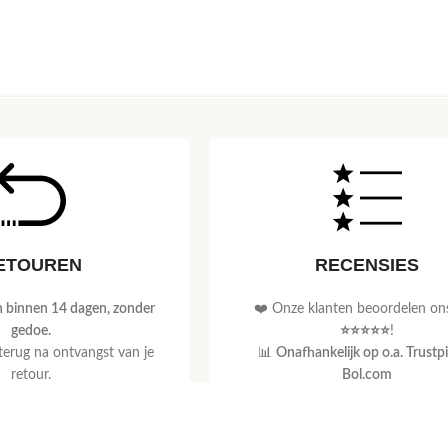
ETOUREN
RECENSIES
 binnen 14 dagen, zonder
❤️ Onze klanten beoordelen on
gedoe.
⭐⭐⭐⭐⭐
!
 terug na ontvangst van je
📊
Onafhankelijk op o.a. Trustpi
retour.
Bol.com
jk retourbeleid
Lees ervaringen