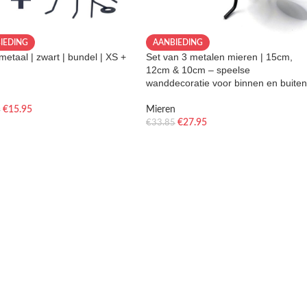
IEDING
AANBIEDING
 metaal | zwart | bundel | XS +
Set van 3 metalen mieren | 15cm,
12cm & 10cm – speelse
wanddecoratie voor binnen en buiten
n
€
15.95
Mieren
0
€
27.95
€
33.85