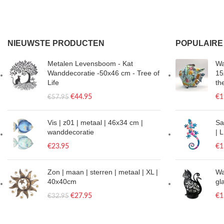
NIEUWSTE PRODUCTEN
POPULAIRE
Metalen Levensboom - Kat
Wa
Wanddecoratie -50x46 cm - Tree of
15
Life
th
€
44.95
€
1
€
57.95
Vis | z01 | metaal | 46x34 cm |
Sa
wanddecoratie
| 
€
23.95
€
1
Zon | maan | sterren | metaal | XL |
Wa
40x40cm
gl
€
27.95
€
1
€
32.95