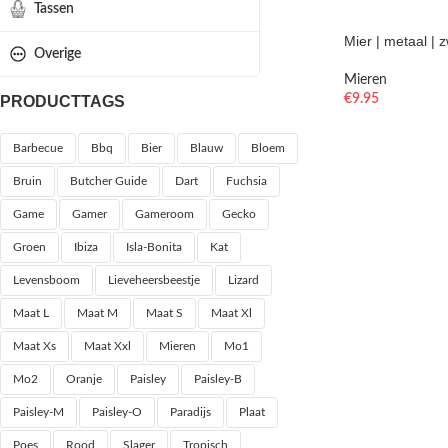
Tassen
Mier | metaal | 
Overige
Mieren
€
9.95
PRODUCTTAGS
Barbecue
Bbq
Bier
Blauw
Bloem
Bruin
Butcher Guide
Dart
Fuchsia
Game
Gamer
Gameroom
Gecko
Groen
Ibiza
Isla-Bonita
Kat
Levensboom
Lieveheersbeestje
Lizard
Maat L
Maat M
Maat S
Maat Xl
Maat Xs
Maat Xxl
Mieren
Mo1
Mo2
Oranje
Paisley
Paisley-B
Paisley-M
Paisley-O
Paradijs
Plaat
Poes
Rood
Slager
Tropisch