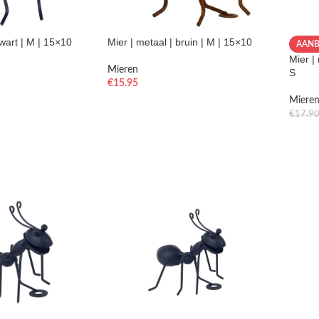
zwart | M | 15×10
Mier | metaal | bruin | M | 15×10
AANB
Mier |
Mieren
S
€
15.95
Miere
€
17.9