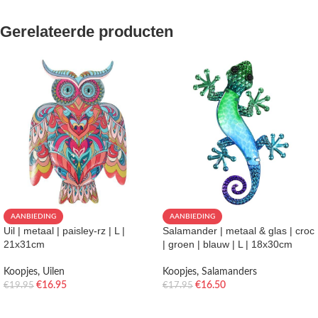
Gerelateerde producten
AANBIEDING
AANBIEDING
Uil | metaal | paisley-rz | L |
Salamander | metaal & glas | croc
21x31cm
| groen | blauw | L | 18x30cm
Koopjes
,
Uilen
Koopjes
,
Salamanders
€
16.95
€
16.50
€
19.95
€
17.95
TOEVOEGEN AAN WINKELWAGEN
TOEVOEGEN AAN WINKELWAGEN