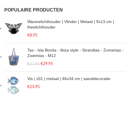
POPULAIRE PRODUCTEN
Waxinelichthouder | Vlinder | Metaal | 9x13 cm |
theelichthouder
€
8.95
Tas - Isla Bonita - Ibiza style - Strandtas - Zomertas -
Zwemtas - M12
€
29.95
€
37.95
Vis | z01 | metaal | 46x34 cm | wanddecoratie
€
23.95