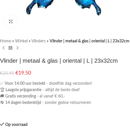
Klik om te vergroten
Home
»
Winkel
»
Vlinders
»
Vlinder | metaal & glas | oriental | L | 23x32cm
Vlinder | metaal & glas | oriental | L | 23x32cm
€
19.50
€
20.95
✅
Voor 14:00 uur besteld
- dezelfde dag verzonden!
🏆
Laagste prijsgarantie
- altijd de beste deal!
🚚
Gratis verzending
- al vanaf € 60,-
🔄
14 dagen bedenktijd
- zonder gedoe retourneren
Op voorraad