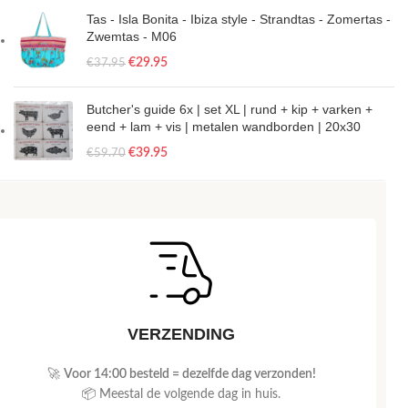
Tas - Isla Bonita - Ibiza style - Strandtas - Zomertas -
Zwemtas - M06
€
29.95
€
37.95
Butcher's guide 6x | set XL | rund + kip + varken +
eend + lam + vis | metalen wandborden | 20x30
€
39.95
€
59.70
VERZENDING
🚀
Voor 14:00 besteld = dezelfde dag verzonden!
📦 Meestal de volgende dag in huis.