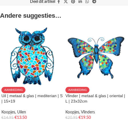
Deel dit artikel
Andere suggesties…
AANBIEDING
AANBIEDING
Uil | metaal & glas | mediterian | S
Vlinder | metaal & glas | oriental |
| 15×19
L | 23x32cm
Koopjes
,
Uilen
Koopjes
,
Vlinders
€
13.50
€
19.50
€
14.95
€
20.95
TOEVOEGEN AAN WINKELWAGEN
TOEVOEGEN AAN WINKELWAGEN