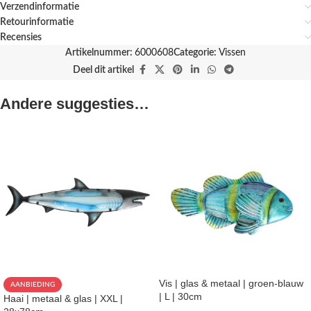
Verzendinformatie
Retourinformatie
Recensies
Artikelnummer:
6000608
Categorie:
Vissen
Deel dit artikel
Andere suggesties…
Vis | glas & metaal | groen-blauw
AANBIEDING
| L | 30cm
Haai | metaal & glas | XXL |