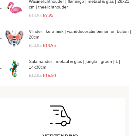
Waxinelichthouder | flamingo | metaal & glas | 28x21
cm | theelichthouder
€
9.95
€
14.95
Vlinder | keramiek | wanddecoratie binnen en buiten |
20cm
€
14.95
€
20.95
Salamander | metaal & glas | jungle | groen | L |
14x30cm
€
16.50
€
17.95