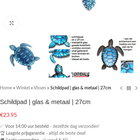
Klik om te vergroten
Home
»
Winkel
»
Vissen
»
Schildpad | glas & metaal | 27cm
Schildpad | glas & metaal | 27cm
€
23.95
✅
Voor 14:00 uur besteld
- dezelfde dag verzonden!
🏆
Laagste prijsgarantie
- altijd de beste deal!