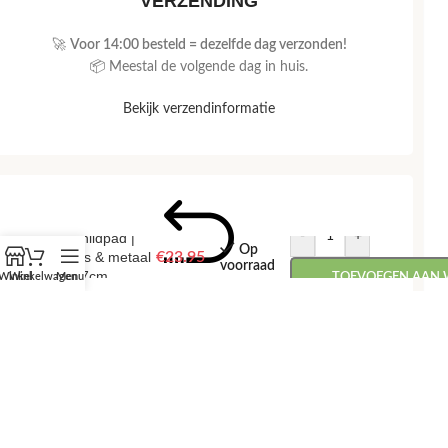
VERZENDING
🚀
Voor 14:00 besteld = dezelfde dag verzonden!
📦 Meestal de volgende dag in huis.
Bekijk verzendinformatie
-
+
Schildpad |
Op
glas & metaal
€
23.95
voorraad
| 27cm
Winkel
Winkelwagen
Menu
TOEVOEGEN AAN
RETOUREN
📅
Retourneren binnen 14 dagen, zonder gedoe.
💰 Snel je geld terug na ontvangst van je retour.
Bekijk retourbeleid