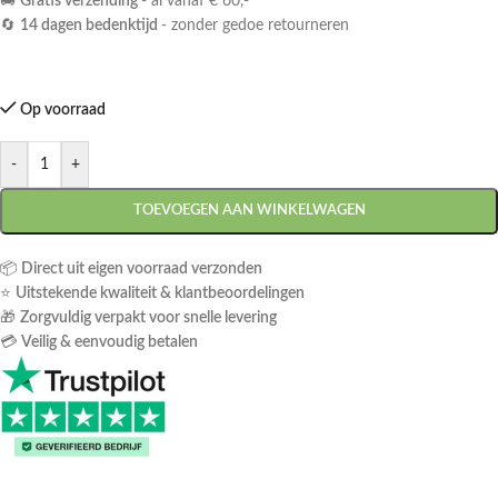
🚚
Gratis verzending
- al vanaf € 60,-
🔄
14 dagen bedenktijd
- zonder gedoe retourneren
Op voorraad
-
+
TOEVOEGEN AAN WINKELWAGEN
📦
Direct uit eigen voorraad verzonden
⭐
Uitstekende kwaliteit & klantbeoordelingen
🎁
Zorgvuldig verpakt voor snelle levering
💳
Veilig & eenvoudig betalen