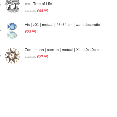
cm - Tree of Life
€
44.95
€
57.95
Vis | z01 | metaal | 46x34 cm | wanddecoratie
€
23.95
Zon | maan | sterren | metaal | XL | 40x40cm
€
27.95
€
32.95