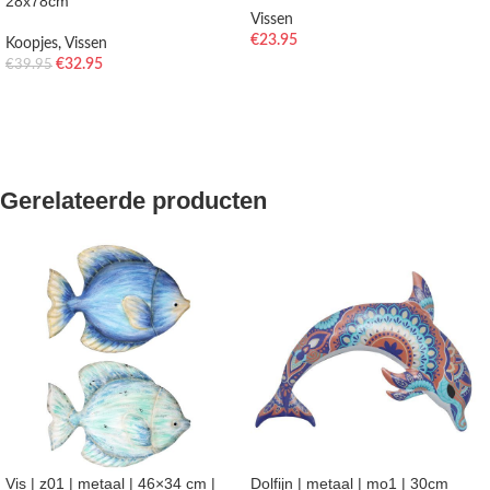
28x78cm
Vissen
€
23.95
Koopjes
,
Vissen
€
32.95
€
39.95
TOEVOEGEN AAN WINKELWAGEN
TOEVOEGEN AAN WINKELWAGEN
Gerelateerde producten
Vis | z01 | metaal | 46×34 cm |
Dolfijn | metaal | mo1 | 30cm