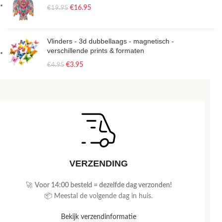
€
16.95
€
19.95
Vlinders - 3d dubbellaags - magnetisch -
verschillende prints & formaten
€
3.95
€
4.95
VERZENDING
🚀
Voor 14:00 besteld = dezelfde dag verzonden!
📦 Meestal de volgende dag in huis.
Bekijk verzendinformatie