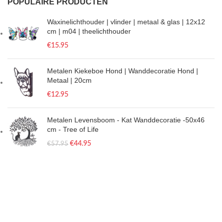
POPULAIRE PRODUCTEN
Waxinelichthouder | vlinder | metaal & glas | 12x12
cm | m04 | theelichthouder
€
15.95
Metalen Kiekeboe Hond | Wanddecoratie Hond |
Metaal | 20cm
€
12.95
Metalen Levensboom - Kat Wanddecoratie -50x46
cm - Tree of Life
€
44.95
€
57.95