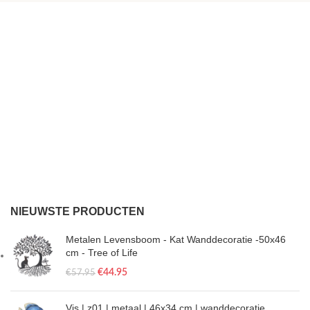
NIEUWSTE PRODUCTEN
Metalen Levensboom - Kat Wanddecoratie -50x46
cm - Tree of Life
€
44.95
€
57.95
Vis | z01 | metaal | 46x34 cm | wanddecoratie