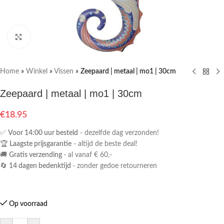
Klik om te vergroten
Home
»
Winkel
»
Vissen
»
Zeepaard | metaal | mo1 | 30cm
Zeepaard | metaal | mo1 | 30cm
€
18.95
✅
Voor 14:00 uur besteld
- dezelfde dag verzonden!
🏆
Laagste prijsgarantie
- altijd de beste deal!
🚚
Gratis verzending
- al vanaf € 60,-
🔄
14 dagen bedenktijd
- zonder gedoe retourneren
Op voorraad