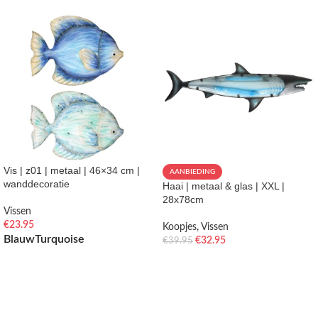
Vis | z01 | metaal | 46×34 cm |
AANBIEDING
wanddecoratie
Haai | metaal & glas | XXL |
28x78cm
Vissen
€
23.95
Koopjes
,
Vissen
Blauw
Turquoise
€
32.95
€
39.95
OPTIES SELECTEREN
TOEVOEGEN AAN WINKELWAGEN