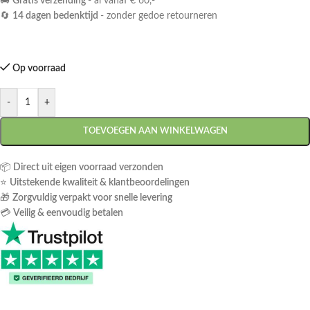
🚚
Gratis verzending
- al vanaf € 60,-
🔄
14 dagen bedenktijd
- zonder gedoe retourneren
Op voorraad
-
+
TOEVOEGEN AAN WINKELWAGEN
📦
Direct uit eigen voorraad verzonden
⭐
Uitstekende kwaliteit & klantbeoordelingen
🎁
Zorgvuldig verpakt voor snelle levering
💳
Veilig & eenvoudig betalen