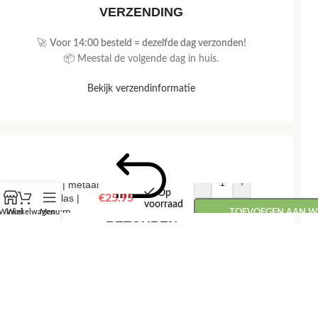
VERZENDING
🚀
Voor 14:00 besteld = dezelfde dag verzonden!
📦 Meestal de volgende dag in huis.
Bekijk verzendinformatie
-
+
Vis | metaal
Op
& glas |
€
25.95
voorraad
37cm
Winkel
Winkelwagen
Menu
TOEVOEGEN AAN 
RETOUREN
📅
Retourneren binnen 14 dagen, zonder gedoe.
💰 Snel je geld terug na ontvangst van je retour.
Bekijk retourbeleid