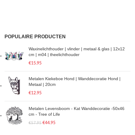
POPULAIRE PRODUCTEN
Waxinelichthouder | vlinder | metaal & glas | 12x12
cm | m04 | theelichthouder
€
15.95
Metalen Kiekeboe Hond | Wanddecoratie Hond |
Metaal | 20cm
€
12.95
Metalen Levensboom - Kat Wanddecoratie -50x46
cm - Tree of Life
€
44.95
€
57.95