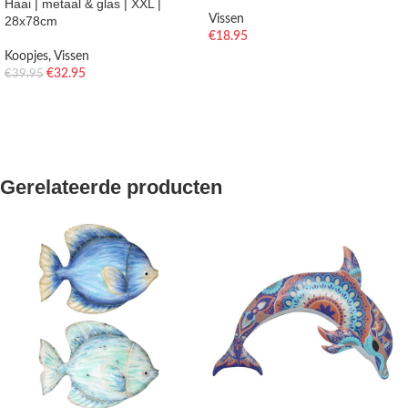
Haai | metaal & glas | XXL |
Vissen
28x78cm
€
18.95
Koopjes
,
Vissen
TOEVOEGEN AAN WINKELWAGEN
€
32.95
€
39.95
TOEVOEGEN AAN WINKELWAGEN
Gerelateerde producten