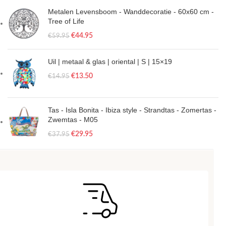
Metalen Levensboom - Wanddecoratie - 60x60 cm -
Tree of Life
€
44.95
€
59.95
Uil | metaal & glas | oriental | S | 15×19
€
13.50
€
14.95
Tas - Isla Bonita - Ibiza style - Strandtas - Zomertas -
Zwemtas - M05
€
29.95
€
37.95