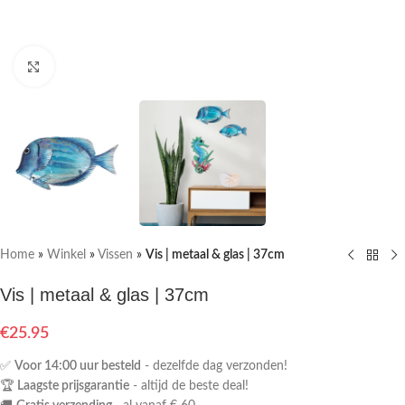
Klik om te vergroten
Home
»
Winkel
»
Vissen
»
Vis | metaal & glas | 37cm
Vis | metaal & glas | 37cm
€
25.95
✅
Voor 14:00 uur besteld
- dezelfde dag verzonden!
🏆
Laagste prijsgarantie
- altijd de beste deal!