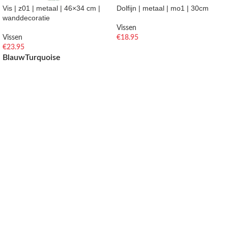
Vis | z01 | metaal | 46×34 cm |
Dolfijn | metaal | mo1 | 30cm
wanddecoratie
Vissen
Vissen
€
18.95
€
23.95
TOEVOEGEN AAN WINKELWAGEN
Blauw
Turquoise
OPTIES SELECTEREN