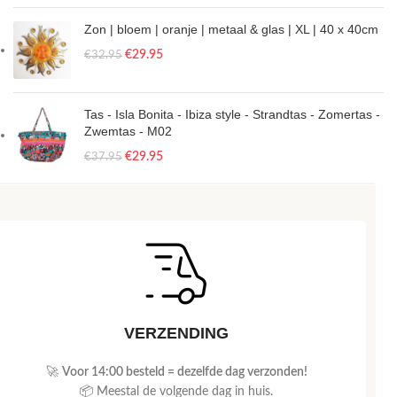
Zon | bloem | oranje | metaal & glas | XL | 40 x 40cm
€
29.95
€
32.95
Tas - Isla Bonita - Ibiza style - Strandtas - Zomertas -
Zwemtas - M02
€
29.95
€
37.95
VERZENDING
🚀
Voor 14:00 besteld = dezelfde dag verzonden!
📦 Meestal de volgende dag in huis.