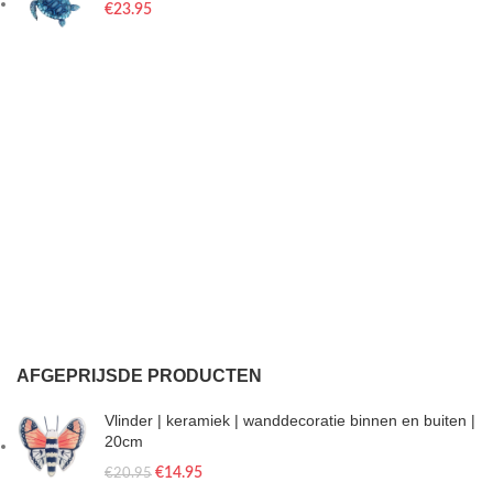
€
23.95
AFGEPRIJSDE PRODUCTEN
Vlinder | keramiek | wanddecoratie binnen en buiten |
20cm
€
14.95
€
20.95