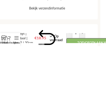
Bekijk verzendinformatie
-
+
Dolfijn |
Op
metaal |
€
18.95
voorraad
mo2 | 30cm
Winkel
Winkelwagen
Menu
TOEVOEGEN AAN 
RETOUREN
📅
Retourneren binnen 14 dagen, zonder gedoe.
💰 Snel je geld terug na ontvangst van je retour.
Bekijk retourbeleid