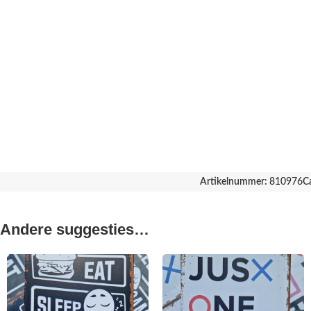
Artikelnummer:
810976
C
Andere suggesties…