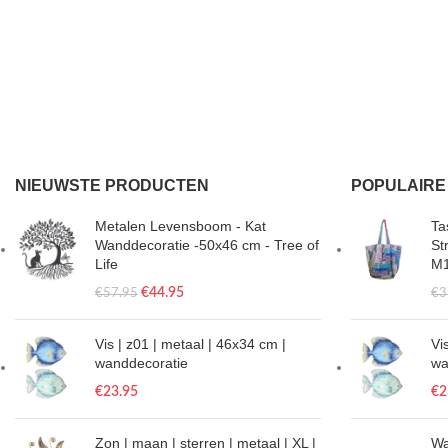
NIEUWSTE PRODUCTEN
POPULAIRE
Metalen Levensboom - Kat
Tas
Wanddecoratie -50x46 cm - Tree of
St
Life
M
€
44.95
€
57.95
€
3
Vis | z01 | metaal | 46x34 cm |
Vi
wanddecoratie
wa
€
23.95
€
2
Zon | maan | sterren | metaal | XL |
Wa