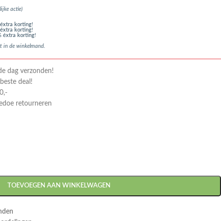
lijke actie)
éxtra korting
!
éxtra korting
!
 éxtra korting
!
t in de winkelmand.
de dag verzonden!
 beste deal!
0,-
gedoe retourneren
TOEVOEGEN AAN WINKELWAGEN
onden