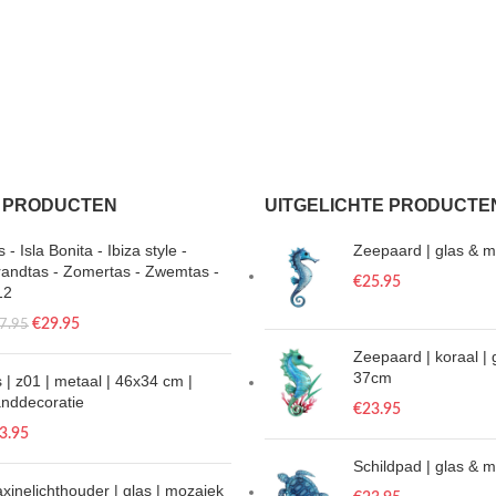
 PRODUCTEN
UITGELICHTE PRODUCTE
 - Isla Bonita - Ibiza style -
Zeepaard | glas & m
randtas - Zomertas - Zwemtas -
€
25.95
12
€
29.95
7.95
Zeepaard | koraal | 
37cm
s | z01 | metaal | 46x34 cm |
nddecoratie
€
23.95
3.95
Schildpad | glas & 
xinelichthouder | glas | mozaiek