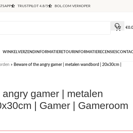
TSAPP
TRUSTPILOT 4.8/5
BOL.COM VERKOPER
€
0.
WINKEL
VERZENDINFORMATIE
RETOURINFORMATIE
RECENSIES
CONTA
orden
»
Beware of the angry gamer | metalen wandbord | 20x30cm |
 angry gamer | metalen
0x30cm | Gamer | Gameroom