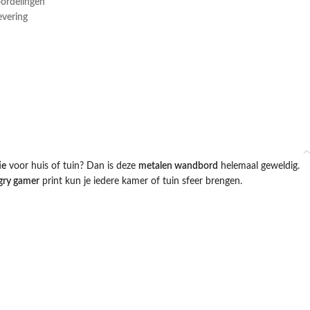
oordelingen
evering
ie
voor huis of tuin? Dan is deze
metalen wandbord
helemaal geweldig.
gry gamer
print kun je iedere kamer of tuin sfeer brengen.