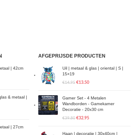
N
AFGEPRIJSDE PRODUCTEN
etaal | 42cm
Uil | metaal & glas | oriental | S |
15×19
€
13.50
€
14.95
glas & metaal |
Gamer Set - 4 Metalen
Wandborden - Gamekamer
Decoratie - 20x30 cm
€
32.95
€
39.80
metaal | 27cm
Haan | decoratie | 30x40cm |