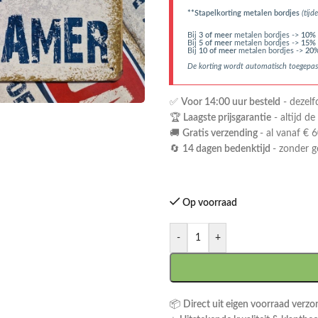
**Stapelkorting metalen bordjes
(tijde
Bij
3 of meer
metalen bordjes ->
10% 
Bij
5 of meer
metalen bordjes ->
15% 
Bij
10 of meer
metalen bordjes ->
20%
De korting wordt automatisch toegepas
✅
Voor 14:00 uur besteld
- dezelf
🏆
Laagste prijsgarantie
- altijd de
🚚
Gratis verzending
- al vanaf € 6
🔄
14 dagen bedenktijd
- zonder 
Op voorraad
-
+
📦
Direct uit eigen voorraad verz