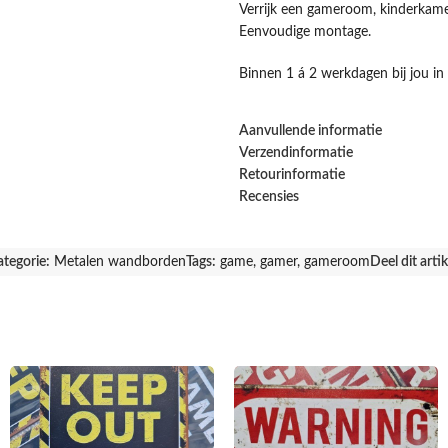
Verrijk een gameroom, kinderkamer
Eenvoudige montage.
Binnen 1 á 2 werkdagen bij jou in 
Aanvullende informatie
Verzendinformatie
Retourinformatie
Recensies
ategorie:
Metalen wandborden
Tags:
game
,
gamer
,
gameroom
Deel dit artik