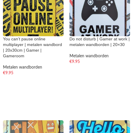
You can’t pause online
Do not disturb | Gamer at work |
multiplayer | metalen wandbord
metalen wandborden | 20×30
| 20x30cm | Gamer |
Gameroom
Metalen wandborden
€
9.95
Metalen wandborden
€
9.95