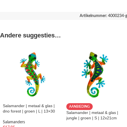
Artikelnummer:
4000234-g
Andere suggesties…
Salamander | metaal & glas |
AANBIEDING
dno forest | groen | L | 13×30
Salamander | metaal & glas |
jungle | groen | S | 12x21cm
Salamanders