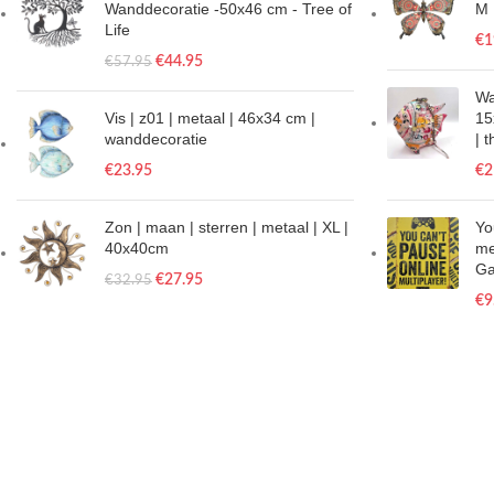
Wanddecoratie -50x46 cm - Tree of
M 
Life
€
1
€
44.95
€
57.95
Wa
Vis | z01 | metaal | 46x34 cm |
15
wanddecoratie
| 
€
23.95
€
2
Zon | maan | sterren | metaal | XL |
Yo
40x40cm
me
Ga
€
27.95
€
32.95
€
9