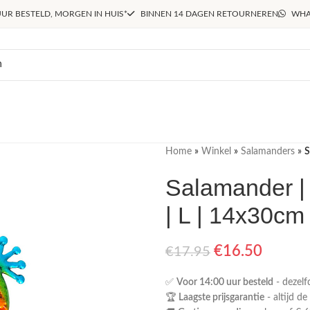
UR BESTELD, MORGEN IN HUIS*
BINNEN 14 DAGEN RETOURNEREN
WHA
Home
»
Winkel
»
Salamanders
»
S
Salamander | 
| L | 14x30cm
€
16.50
€
17.95
✅
Voor 14:00 uur besteld
- dezelf
🏆
Laagste prijsgarantie
- altijd de