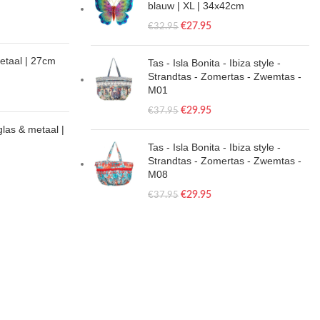
blauw | XL | 34x42cm
€
27.95
€
32.95
metaal | 27cm
Tas - Isla Bonita - Ibiza style -
Strandtas - Zomertas - Zwemtas -
M01
€
29.95
€
37.95
glas & metaal |
Tas - Isla Bonita - Ibiza style -
Strandtas - Zomertas - Zwemtas -
M08
€
29.95
€
37.95