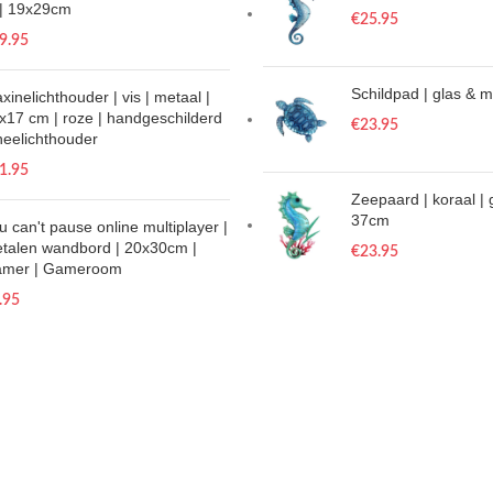
| 19x29cm
€
25.95
9.95
Schildpad | glas & 
xinelichthouder | vis | metaal |
x17 cm | roze | handgeschilderd
€
23.95
theelichthouder
1.95
Zeepaard | koraal | 
37cm
u can't pause online multiplayer |
talen wandbord | 20x30cm |
€
23.95
mer | Gameroom
.95