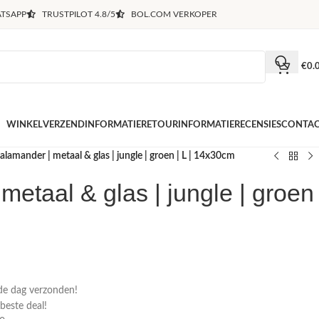
TSAPP
TRUSTPILOT 4.8/5
BOL.COM VERKOPER
€
0.
WINKEL
VERZENDINFORMATIE
RETOURINFORMATIE
RECENSIES
CONTA
alamander | metaal & glas | jungle | groen | L | 14x30cm
metaal & glas | jungle | groen
de dag verzonden!
 beste deal!