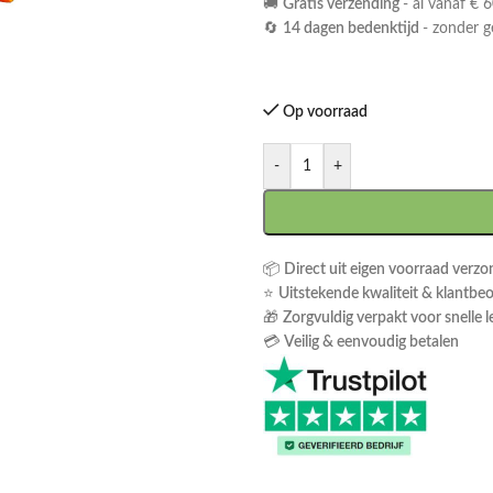
🚚
Gratis verzending
- al vanaf € 6
🔄
14 dagen bedenktijd
- zonder 
Op voorraad
-
+
📦
Direct uit eigen voorraad verz
⭐
Uitstekende kwaliteit & klantbe
🎁
Zorgvuldig verpakt voor snelle l
💳
Veilig & eenvoudig betalen