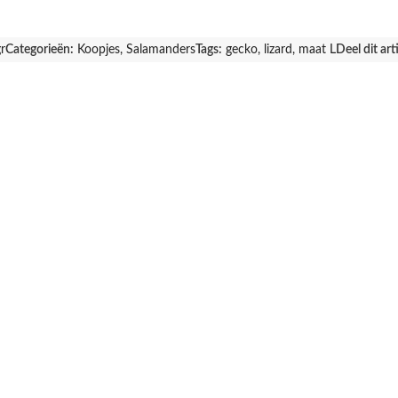
r
Categorieën:
Koopjes
,
Salamanders
Tags:
gecko
,
lizard
,
maat L
Deel dit art