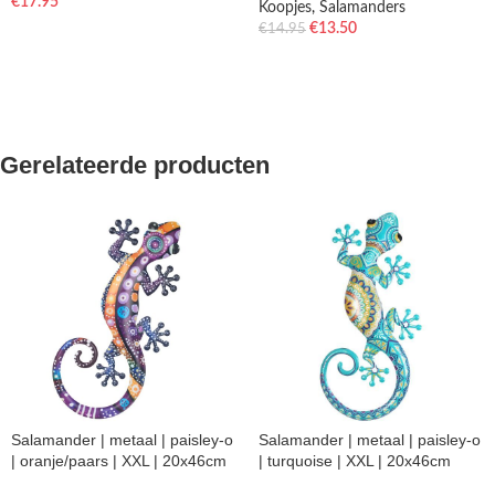
€
17.95
Koopjes
,
Salamanders
€
13.50
€
14.95
Gerelateerde producten
Salamander | metaal | paisley-o
Salamander | metaal | paisley-o
| oranje/paars | XXL | 20x46cm
| turquoise | XXL | 20x46cm