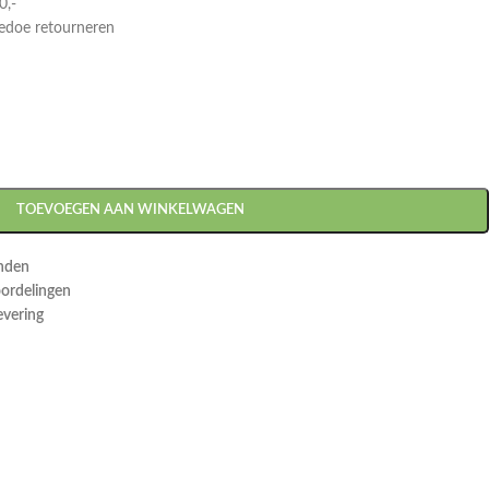
0,-
gedoe retourneren
TOEVOEGEN AAN WINKELWAGEN
onden
oordelingen
evering