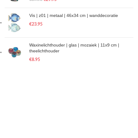
Vis | z01 | metaal | 46x34 cm | wanddecoratie
€
23.95
Waxinelichthouder | glas | mozaiek | 11x9 cm |
theelichthouder
€
8.95