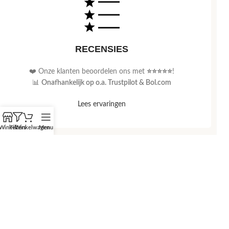
RECENSIES
❤️ Onze klanten beoordelen ons met
⭐⭐⭐⭐⭐
!
📊
Onafhankelijk op o.a. Trustpilot & Bol.com
Lees ervaringen
Winkel
Filters
Winkelwagen
Menu
VRAAG / OPMERKING
📧 Stuur ons een
e-mail
of een
Whatsapp
-bericht
.