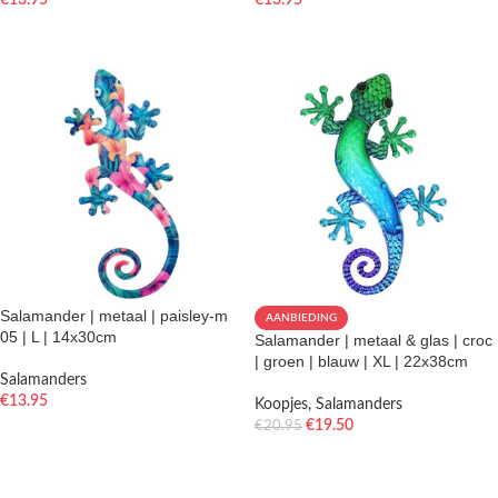
€
13.95
€
13.95
TOEVOEGEN AAN WINKELWAGEN
TOEVOEGEN AAN WINKELWAGEN
Salamander | metaal | paisley-m
AANBIEDING
05 | L | 14x30cm
Salamander | metaal & glas | croc
| groen | blauw | XL | 22x38cm
Salamanders
€
13.95
Koopjes
,
Salamanders
€
19.50
€
20.95
TOEVOEGEN AAN WINKELWAGEN
TOEVOEGEN AAN WINKELWAGEN