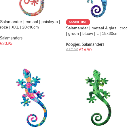
Salamander | metaal | paisley-o |
AANBIEDING
roze | XXL | 20x46cm
Salamander | metaal & glas | croc
| groen | blauw | L | 18x30cm
Salamanders
€
20.95
Koopjes
,
Salamanders
€
16.50
€
17.95
TOEVOEGEN AAN WINKELWAGEN
TOEVOEGEN AAN WINKELWAGEN