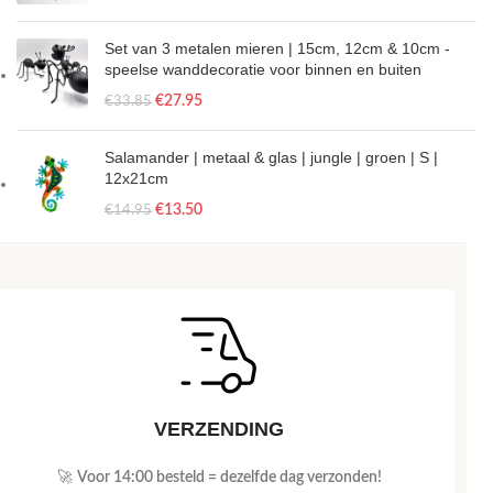
Set van 3 metalen mieren | 15cm, 12cm & 10cm -
speelse wanddecoratie voor binnen en buiten
€
27.95
€
33.85
Salamander | metaal & glas | jungle | groen | S |
12x21cm
€
13.50
€
14.95
VERZENDING
🚀
Voor 14:00 besteld = dezelfde dag verzonden!