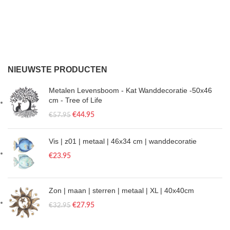
NIEUWSTE PRODUCTEN
Metalen Levensboom - Kat Wanddecoratie -50x46
cm - Tree of Life
€
44.95
€
57.95
Vis | z01 | metaal | 46x34 cm | wanddecoratie
€
23.95
Zon | maan | sterren | metaal | XL | 40x40cm
€
27.95
€
32.95