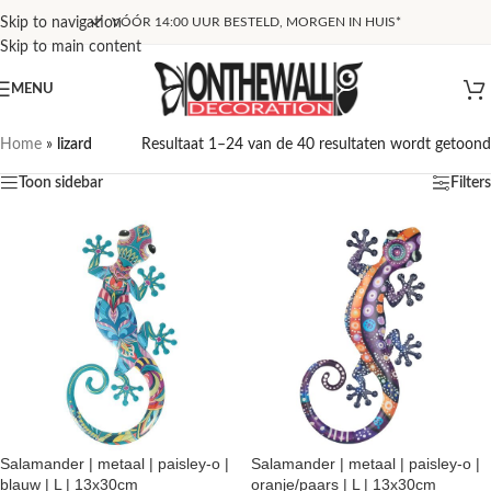
Skip to navigation
VÓÓR 14:00 UUR BESTELD, MORGEN IN HUIS*
Skip to main content
MENU
Home
»
lizard
Resultaat 1–24 van de 40 resultaten wordt getoond
Toon sidebar
Filters
Salamander | metaal | paisley-o |
Salamander | metaal | paisley-o |
blauw | L | 13x30cm
oranje/paars | L | 13x30cm