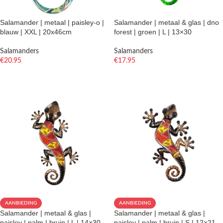
Salamander | metaal | paisley-o |
Salamander | metaal & glas | dno
blauw | XXL | 20x46cm
forest | groen | L | 13×30
Salamanders
Salamanders
€
20.95
€
17.95
TOEVOEGEN AAN WINKELWAGEN
TOEVOEGEN AAN WINKELWAGEN
AANBIEDING
AANBIEDING
Salamander | metaal & glas |
Salamander | metaal & glas |
paisley | palm | bruin | L | 14×30
paisley | palm | bruin | S | 12×21