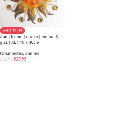
AANBIEDING
Zon | bloem | oranje | metaal &
glas | XL | 40 x 40cm
Ornamenten
,
Zonnen
€
29.95
€
32.95
TOEVOEGEN AAN WINKELWAGEN