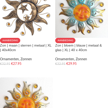
AANBIEDING
AANBIEDING
Zon | maan | sterren | metaal | XL
Zon | bloem | blauw | metaal &
| 40x40cm
glas | XL | 40 x 40cm
Ornamenten
,
Zonnen
Ornamenten
,
Zonnen
€
27.95
€
29.95
€
32.95
€
32.95
TOEVOEGEN AAN WINKELWAGEN
TOEVOEGEN AAN WINKELWAGEN