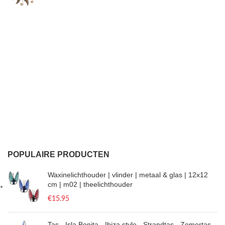
POPULAIRE PRODUCTEN
Waxinelichthouder | vlinder | metaal & glas | 12x12
cm | m02 | theelichthouder
€
15.95
Tas - Isla Bonita - Ibiza style - Strandtas - Zomertas -