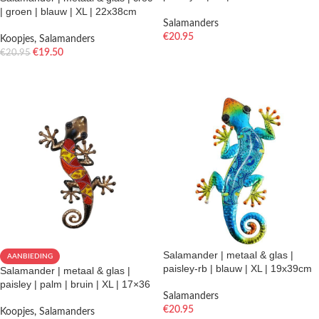
| groen | blauw | XL | 22x38cm
Salamanders
€
20.95
Koopjes
,
Salamanders
€
19.50
€
20.95
TOEVOEGEN AAN WINKELWAGEN
TOEVOEGEN AAN WINKELWAGEN
Salamander | metaal & glas |
AANBIEDING
paisley-rb | blauw | XL | 19x39cm
Salamander | metaal & glas |
paisley | palm | bruin | XL | 17×36
Salamanders
€
20.95
Koopjes
,
Salamanders