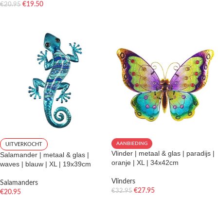
€
19.50
€
20.95
TOEVOEGEN AAN WINKELWAGEN
TOEVOEGEN AAN WINKELWAGEN
AANBIEDING
UITVERKOCHT
Vlinder | metaal & glas | paradijs |
Salamander | metaal & glas |
oranje | XL | 34x42cm
waves | blauw | XL | 19x39cm
Vlinders
Salamanders
€
27.95
€
32.95
€
20.95
TOEVOEGEN AAN WINKELWAGEN
LEES VERDER