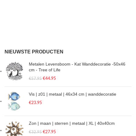
NIEUWSTE PRODUCTEN
Metalen Levensboom - Kat Wanddecoratie -50x46
cm - Tree of Life
€
44.95
€
57.95
Vis | z01 | metaal | 46x34 cm | wanddecoratie
€
23.95
Zon | maan | sterren | metaal | XL | 40x40cm
€
27.95
€
32.95