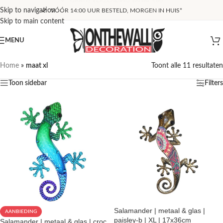
Skip to navigation
VÓÓR 14:00 UUR BESTELD, MORGEN IN HUIS*
Skip to main content
MENU
Home
»
maat xl
Toont alle 11 resultaten
Toon sidebar
Filters
Salamander | metaal & glas |
AANBIEDING
paisley-b | XL | 17x36cm
Salamander | metaal & glas | croc