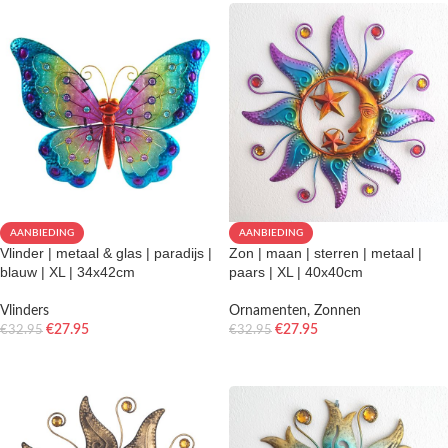
AANBIEDING
AANBIEDING
Vlinder | metaal & glas | paradijs |
Zon | maan | sterren | metaal |
blauw | XL | 34x42cm
paars | XL | 40x40cm
Vlinders
Ornamenten
,
Zonnen
€
27.95
€
27.95
€
32.95
€
32.95
TOEVOEGEN AAN WINKELWAGEN
TOEVOEGEN AAN WINKELWAGEN