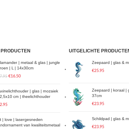
 PRODUCTEN
UITGELICHTE PRODUCTE
lamander | metaal & glas | jungle
Zeepaard | glas & m
groen | L | 14x30cm
€
25.95
€
16.50
7.95
Zeepaard | koraal | 
xinelichthouder | glas | mozaiek
37cm
12,5x10 cm | theelichthouder
€
23.95
2.95
Schildpad | glas & 
t | love | lasergesneden
ndornament van kwaliteitsmetaal
€
23.95