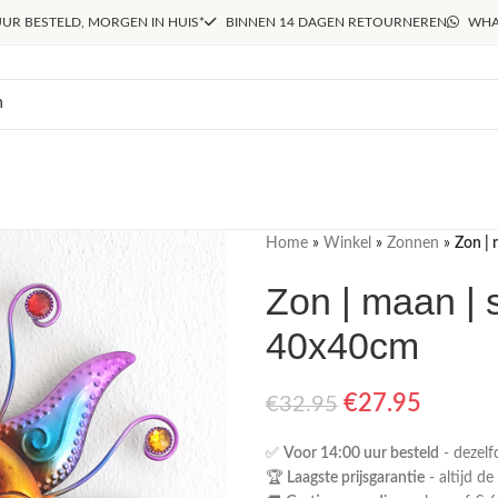
UR BESTELD, MORGEN IN HUIS*
BINNEN 14 DAGEN RETOURNEREN
WHA
Home
»
Winkel
»
Zonnen
»
Zon | 
Zon | maan | s
40x40cm
€
27.95
€
32.95
✅
Voor 14:00 uur besteld
- dezelf
🏆
Laagste prijsgarantie
- altijd de