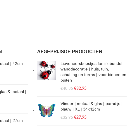
N
AFGEPRIJSDE PRODUCTEN
etaal | 42cm
Lieveheersbeestjes familiebundel -
wanddecoratie | huis, tuin,
schutting en terras | voor binnen en
buiten
€
32.95
€
40.85
glas & metaal |
Vlinder | metaal & glas | paradijs |
blauw | XL | 34x42cm
€
27.95
€
32.95
metaal | 27cm