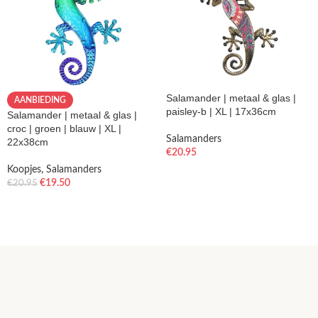
Salamander | metaal & glas |
AANBIEDING
paisley-b | XL | 17x36cm
Salamander | metaal & glas |
croc | groen | blauw | XL |
Salamanders
22x38cm
€
20.95
Koopjes
,
Salamanders
€
19.50
€
20.95