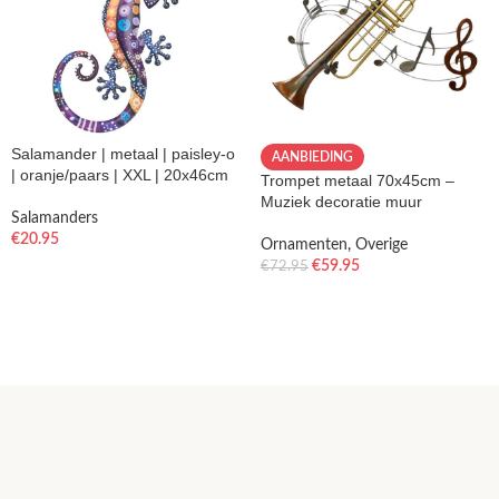
Salamander | metaal | paisley-o
AANBIEDING
| oranje/paars | XXL | 20x46cm
Trompet metaal 70x45cm –
Muziek decoratie muur
Salamanders
€
20.95
Ornamenten
,
Overige
€
59.95
€
72.95