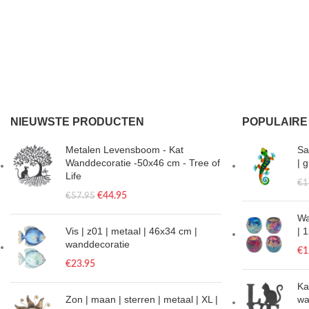
NIEUWSTE PRODUCTEN
POPULAIRE
Metalen Levensboom - Kat
Sa
Wanddecoratie -50x46 cm - Tree of
| 
Life
€
1
€
44.95
€
57.95
Wa
Vis | z01 | metaal | 46x34 cm |
| 
wanddecoratie
€
1
€
23.95
Ka
Zon | maan | sterren | metaal | XL |
wa