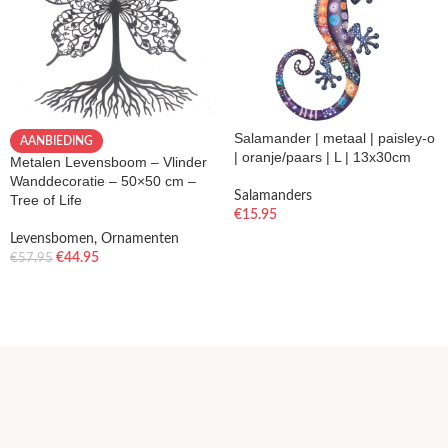
Salamander | metaal | paisley-o
AANBIEDING
| oranje/paars | L | 13x30cm
Metalen Levensboom – Vlinder
Wanddecoratie – 50×50 cm –
Salamanders
Tree of Life
€
15.95
Levensbomen
,
Ornamenten
€
44.95
€
57.95