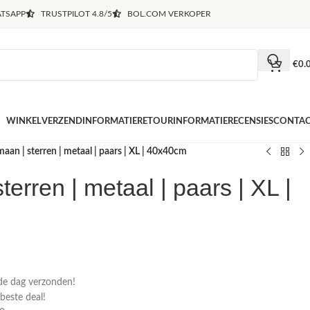
TSAPP
TRUSTPILOT 4.8/5
BOL.COM VERKOPER
€
0.
WINKEL
VERZENDINFORMATIE
RETOURINFORMATIE
RECENSIES
CONTA
maan | sterren | metaal | paars | XL | 40x40cm
terren | metaal | paars | XL |
de dag verzonden!
 beste deal!