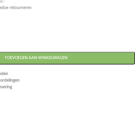
0,-
gedoe retourneren
TOEVOEGEN AAN WINKELWAGEN
onden
oordelingen
evering