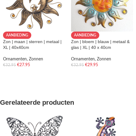
AANBIEDING
AANBIEDING
Zon | maan | sterren | metaal |
Zon | bloem | blauw | metaal &
XL | 40x40cm
glas | XL | 40 x 40cm
Ornamenten
,
Zonnen
Ornamenten
,
Zonnen
€
27.95
€
29.95
€
32.95
€
32.95
Gerelateerde producten