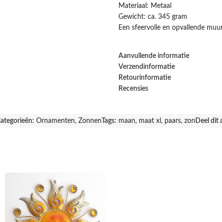
Materiaal: Metaal
Gewicht: ca. 345 gram
Een sfeervolle en opvallende muur
Aanvullende informatie
Verzendinformatie
Retourinformatie
Recensies
ategorieën:
Ornamenten
,
Zonnen
Tags:
maan
,
maat xl
,
paars
,
zon
Deel dit 