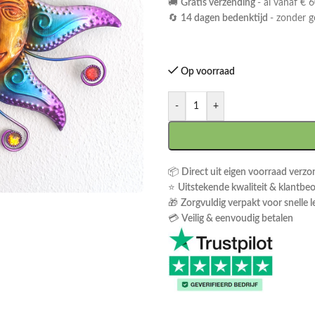
🚚
Gratis verzending
- al vanaf € 6
🔄
14 dagen bedenktijd
- zonder 
Op voorraad
-
+
📦
Direct uit eigen voorraad verz
⭐
Uitstekende kwaliteit & klantbe
🎁
Zorgvuldig verpakt voor snelle l
💳
Veilig & eenvoudig betalen