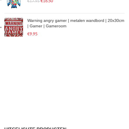
€
16.50
€
17.95
Warning angry gamer | metalen wandbord | 20x30cm
| Gamer | Gameroom
€
9.95