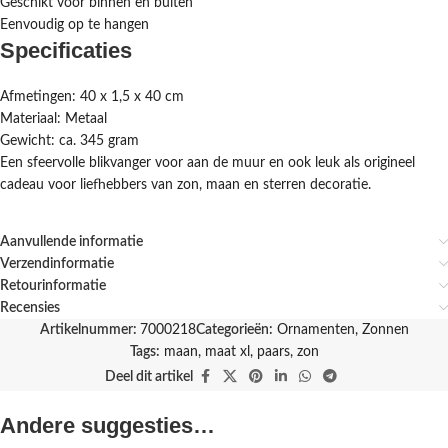
Geschikt voor binnen en buiten
Eenvoudig op te hangen
Specificaties
Afmetingen: 40 x 1,5 x 40 cm
Materiaal: Metaal
Gewicht: ca. 345 gram
Een sfeervolle blikvanger voor aan de muur en ook leuk als origineel
cadeau voor liefhebbers van zon, maan en sterren decoratie.
Aanvullende informatie
Verzendinformatie
Retourinformatie
Recensies
Artikelnummer:
7000218
Categorieën:
Ornamenten
,
Zonnen
Tags:
maan
,
maat xl
,
paars
,
zon
Deel dit artikel
Andere suggesties…