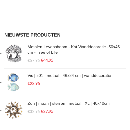
NIEUWSTE PRODUCTEN
Metalen Levensboom - Kat Wanddecoratie -50x46
cm - Tree of Life
€
44.95
€
57.95
Vis | z01 | metaal | 46x34 cm | wanddecoratie
€
23.95
Zon | maan | sterren | metaal | XL | 40x40cm
€
27.95
€
32.95