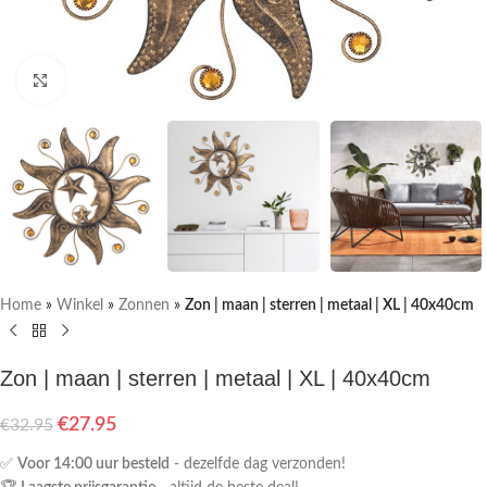
Klik om te vergroten
Home
»
Winkel
»
Zonnen
»
Zon | maan | sterren | metaal | XL | 40x40cm
Zon | maan | sterren | metaal | XL | 40x40cm
€
27.95
€
32.95
✅
Voor 14:00 uur besteld
- dezelfde dag verzonden!