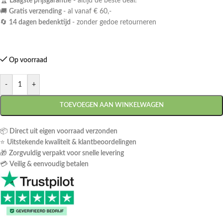
🏆
Laagste prijsgarantie
- altijd de beste deal!
🚚
Gratis verzending
- al vanaf € 60,-
🔄
14 dagen bedenktijd
- zonder gedoe retourneren
Op voorraad
-
+
TOEVOEGEN AAN WINKELWAGEN
📦
Direct uit eigen voorraad verzonden
⭐
Uitstekende kwaliteit & klantbeoordelingen
🎁
Zorgvuldig verpakt voor snelle levering
💳
Veilig & eenvoudig betalen