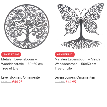
AANBIEDING
AANBIEDING
Metalen Levensboom –
Metalen Levensboom – Vlinder
Wanddecoratie – 60×60 cm –
Wanddecoratie – 50×50 cm –
Tree of Life
Tree of Life
Levensbomen
,
Ornamenten
Levensbomen
,
Ornamenten
€
44.95
€
44.95
€
59.95
€
57.95
TOEVOEGEN AAN WINKELWAGEN
TOEVOEGEN AAN WINKELWAGEN