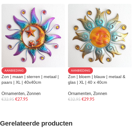
AANBIEDING
AANBIEDING
Zon | maan | sterren | metaal |
Zon | bloem | blauw | metaal &
paars | XL | 40x40cm
glas | XL | 40 x 40cm
Ornamenten
,
Zonnen
Ornamenten
,
Zonnen
€
27.95
€
29.95
€
32.95
€
32.95
TOEVOEGEN AAN WINKELWAGEN
TOEVOEGEN AAN WINKELWAGEN
Gerelateerde producten