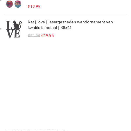
€
12.95
Kat | love | lasergesneden wandornament van
kwaliteitsmetaal | 36x41
€
19.95
€
24.95