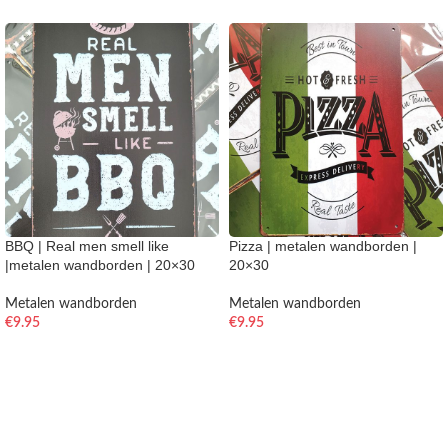
BBQ | Real men smell like
Pizza | metalen wandborden |
|metalen wandborden | 20×30
20×30
Metalen wandborden
Metalen wandborden
€
9.95
€
9.95
TOEVOEGEN AAN WINKELWAGEN
TOEVOEGEN AAN WINKELWAGEN