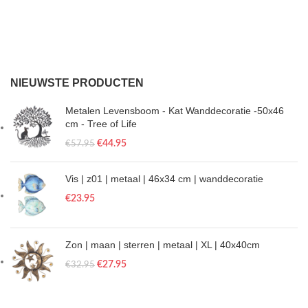
NIEUWSTE PRODUCTEN
Metalen Levensboom - Kat Wanddecoratie -50x46
cm - Tree of Life
€
44.95
€
57.95
Vis | z01 | metaal | 46x34 cm | wanddecoratie
€
23.95
Zon | maan | sterren | metaal | XL | 40x40cm
€
27.95
€
32.95