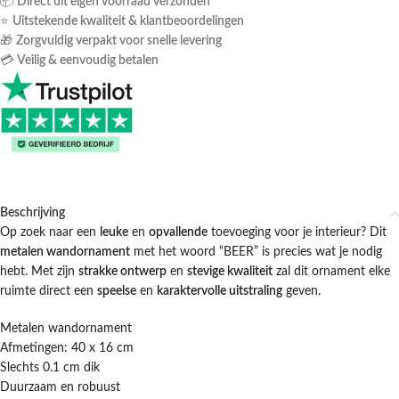
📦
Direct uit eigen voorraad verzonden
⭐
Uitstekende kwaliteit & klantbeoordelingen
🎁
Zorgvuldig verpakt voor snelle levering
💳
Veilig & eenvoudig betalen
Beschrijving
Op zoek naar een
leuke
en
opvallende
toevoeging voor je interieur? Dit
metalen wandornament
met het woord “BEER” is precies wat je nodig
hebt. Met zijn
strakke ontwerp
en
stevige kwaliteit
zal dit ornament elke
ruimte direct een
speelse
en
karaktervolle uitstraling
geven.
Metalen wandornament
Afmetingen: 40 x 16 cm
Slechts 0.1 cm dik
Duurzaam en robuust