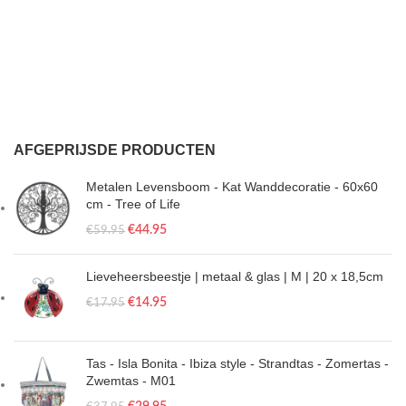
AFGEPRIJSDE PRODUCTEN
Metalen Levensboom - Kat Wanddecoratie - 60x60
cm - Tree of Life
€
44.95
€
59.95
Lieveheersbeestje | metaal & glas | M | 20 x 18,5cm
€
14.95
€
17.95
Tas - Isla Bonita - Ibiza style - Strandtas - Zomertas -
Zwemtas - M01