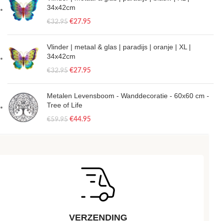
34x42cm
€
27.95
€
32.95
Vlinder | metaal & glas | paradijs | oranje | XL |
34x42cm
€
27.95
€
32.95
Metalen Levensboom - Wanddecoratie - 60x60 cm -
Tree of Life
€
44.95
€
59.95
VERZENDING