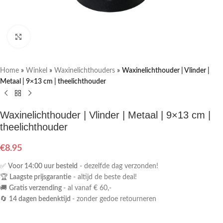
Klik om te vergroten
Home
»
Winkel
»
Waxinelichthouders
»
Waxinelichthouder | Vlinder |
Metaal | 9×13 cm | theelichthouder
Waxinelichthouder | Vlinder | Metaal | 9×13 cm |
theelichthouder
€
8.95
✅
Voor 14:00 uur besteld
- dezelfde dag verzonden!
🏆
Laagste prijsgarantie
- altijd de beste deal!
🚚
Gratis verzending
- al vanaf € 60,-
🔄
14 dagen bedenktijd
- zonder gedoe retourneren