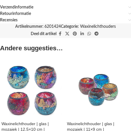
Verzendinformatie
Retourinformatie
Recensies
Artikelnummer:
6201424
Categorie:
Waxinelichthouders
Deel dit artikel
Andere suggesties…
Waxinelichthouder | glas |
Waxinelichthouder | glas |
mozaiek | 12,5×10 cm |
mozaiek | 11×9 cm |