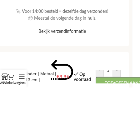
🚀
Voor 14:00 besteld = dezelfde dag verzonden!
📦 Meestal de volgende dag in huis.
Bekijk verzendinformatie
Waxinelichthouder
-
+
| Vlinder | Metaal |
Op
€
8.95
9×13 cm |
voorraad
Winkel
Winkelwagen
Menu
TOEVOEGEN AAN
theelichthouder
RETOUREN
📅
Retourneren binnen 14 dagen, zonder gedoe.
💰 Snel je geld terug na ontvangst van je retour.
Bekijk retourbeleid