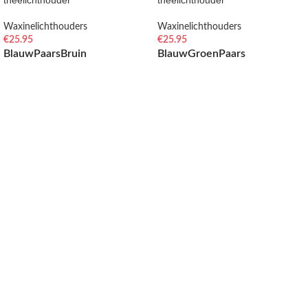
theelichthouder
theelichthouder
Waxinelichthouders
Waxinelichthouders
€
25.95
€
25.95
Blauw
Paars
Bruin
Blauw
Groen
Paars
OPTIES SELECTEREN
OPTIES SELECTEREN