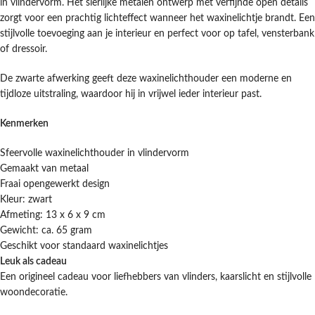
in vlindervorm. Het sierlijke metalen ontwerp met verfijnde open details
zorgt voor een prachtig lichteffect wanneer het waxinelichtje brandt. Een
stijlvolle toevoeging aan je interieur en perfect voor op tafel, vensterbank
of dressoir.
De zwarte afwerking geeft deze waxinelichthouder een moderne en
tijdloze uitstraling, waardoor hij in vrijwel ieder interieur past.
Kenmerken
Sfeervolle waxinelichthouder in vlindervorm
Gemaakt van metaal
Fraai opengewerkt design
Kleur: zwart
Afmeting: 13 x 6 x 9 cm
Gewicht: ca. 65 gram
Geschikt voor standaard waxinelichtjes
Leuk als cadeau
Een origineel cadeau voor liefhebbers van vlinders, kaarslicht en stijlvolle
woondecoratie.