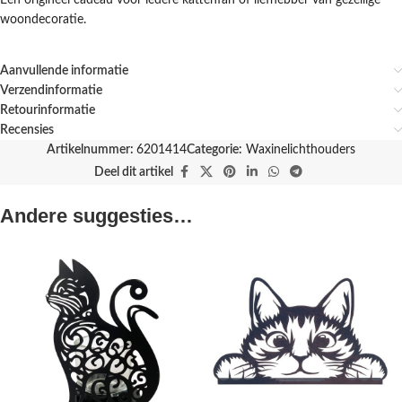
Een origineel cadeau voor iedere kattenfan of liefhebber van gezellige
woondecoratie.
Aanvullende informatie
Verzendinformatie
Retourinformatie
Recensies
Artikelnummer:
6201414
Categorie:
Waxinelichthouders
Deel dit artikel
Andere suggesties…