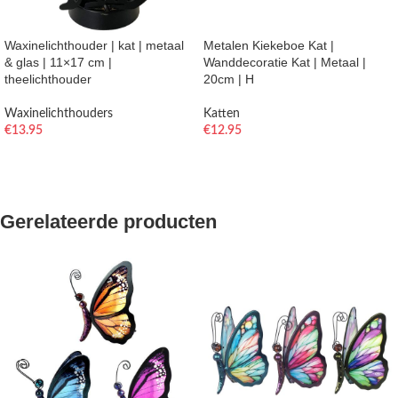
Waxinelichthouder | kat | metaal
Metalen Kiekeboe Kat |
& glas | 11×17 cm |
Wanddecoratie Kat | Metaal |
theelichthouder
20cm | H
Waxinelichthouders
Katten
€
13.95
€
12.95
TOEVOEGEN AAN WINKELWAGEN
TOEVOEGEN AAN WINKELWAGEN
Gerelateerde producten