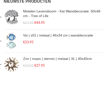
NIEUWSTE PRODUCTEN
Metalen Levensboom - Kat Wanddecoratie -50x46
cm - Tree of Life
€
44.95
€
57.95
Vis | z01 | metaal | 46x34 cm | wanddecoratie
€
23.95
Zon | maan | sterren | metaal | XL | 40x40cm
€
27.95
€
32.95