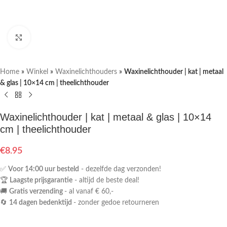
Klik om te vergroten
Home
»
Winkel
»
Waxinelichthouders
»
Waxinelichthouder | kat | metaal
& glas | 10×14 cm | theelichthouder
Waxinelichthouder | kat | metaal & glas | 10×14
cm | theelichthouder
€
8.95
✅
Voor 14:00 uur besteld
- dezelfde dag verzonden!
🏆
Laagste prijsgarantie
- altijd de beste deal!
🚚
Gratis verzending
- al vanaf € 60,-
🔄
14 dagen bedenktijd
- zonder gedoe retourneren