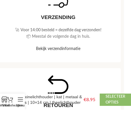
VERZENDING
🚀
Voor 14:00 besteld = dezelfde dag verzonden!
📦 Meestal de volgende dag in huis.
Bekijk verzendinformatie
Waxinelichthouder | kat | metaal &
SELECTEER
€
8.95
glas | 10×14 cm | theelichthouder
OPTIES
RETOUREN
Winkel
Winkelwagen
Menu
📅
Retourneren binnen 14 dagen, zonder gedoe.
💰 Snel je geld terug na ontvangst van je retour.