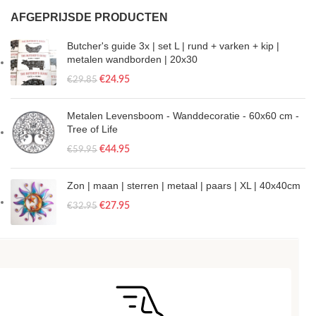
AFGEPRIJSDE PRODUCTEN
Butcher's guide 3x | set L | rund + varken + kip |
metalen wandborden | 20x30
€
24.95
€
29.85
Metalen Levensboom - Wanddecoratie - 60x60 cm -
Tree of Life
€
44.95
€
59.95
Zon | maan | sterren | metaal | paars | XL | 40x40cm
€
27.95
€
32.95