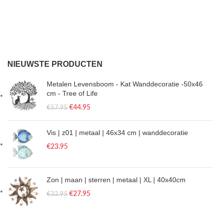
NIEUWSTE PRODUCTEN
Metalen Levensboom - Kat Wanddecoratie -50x46
cm - Tree of Life
€
44.95
€
57.95
Vis | z01 | metaal | 46x34 cm | wanddecoratie
€
23.95
Zon | maan | sterren | metaal | XL | 40x40cm
€
27.95
€
32.95