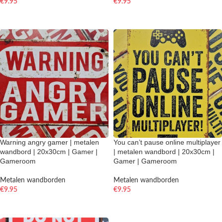
€
9.95
€
9.95
TOEVOEGEN AAN WINKELWAGEN
TOEVOEGEN AAN WINKELWAGEN
Warning angry gamer | metalen
You can’t pause online multiplayer
wandbord | 20x30cm | Gamer |
| metalen wandbord | 20x30cm |
Gameroom
Gamer | Gameroom
Metalen wandborden
Metalen wandborden
€
9.95
€
9.95
TOEVOEGEN AAN WINKELWAGEN
TOEVOEGEN AAN WINKELWAGEN