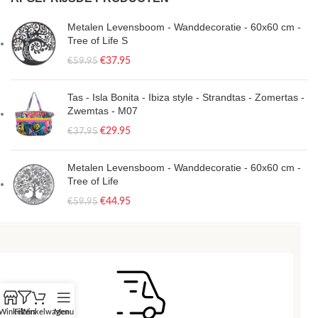
Metalen Levensboom - Wanddecoratie - 60x60 cm -
Tree of Life S
€
37.95
€
59.95
Tas - Isla Bonita - Ibiza style - Strandtas - Zomertas -
Zwemtas - M07
€
29.95
€
37.95
Metalen Levensboom - Wanddecoratie - 60x60 cm -
Tree of Life
€
44.95
€
59.95
Winkel
Filters
Winkelwagen
Menu