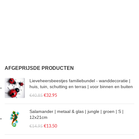
AFGEPRIJSDE PRODUCTEN
Lieveheersbeestjes familiebundel - wanddecoratie |
huis, tuin, schutting en terras | voor binnen en buiten
€
32.95
€
40.85
Salamander | metaal & glas | jungle | groen | S |
12x21cm
€
13.50
€
14.95