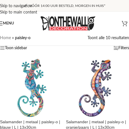
Skip to navigation
VÓÓR 14:00 UUR BESTELD, MORGEN IN HUIS*
Skip to main content
MENU
Home
»
paisley-o
Toont alle 10 resultaten
Toon sidebar
Filters
Salamander | metaal | paisley-o |
Salamander | metaal | paisley-o |
blauw | L | 13x30cm
oranje/paars | L | 13x30cm