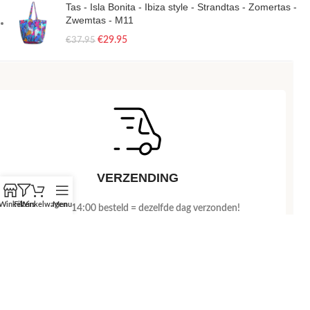
Tas - Isla Bonita - Ibiza style - Strandtas - Zomertas -
Zwemtas - M11
€
29.95
€
37.95
VERZENDING
Winkel
Filters
Winkelwagen
Menu
🚀
Voor 14:00 besteld = dezelfde dag verzonden!
📦 Meestal de volgende dag in huis.
Bekijk verzendinformatie