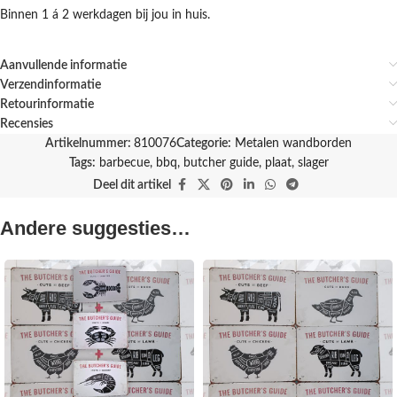
Binnen 1 á 2 werkdagen bij jou in huis.
Aanvullende informatie
Verzendinformatie
Retourinformatie
Recensies
Artikelnummer:
810076
Categorie:
Metalen wandborden
Tags:
barbecue
,
bbq
,
butcher guide
,
plaat
,
slager
Deel dit artikel
Andere suggesties…