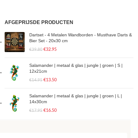
AFGEPRIJSDE PRODUCTEN
Dartset - 4 Metalen Wandborden - Musthave Darts &
Bier Set - 20x30 cm
€
32.95
€
39.80
Salamander | metaal & glas | jungle | groen | S |
12x21cm
€
13.50
€
14.95
Salamander | metaal & glas | jungle | groen | L |
14x30cm
€
16.50
€
17.95