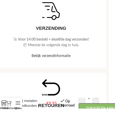
VERZENDING
🚀
Voor 14:00 besteld = dezelfde dag verzonden!
📦 Meestal de volgende dag in huis.
Bekijk verzendinformatie
Butcher’s guide |
-
+
vis | metalen
Op
€
9.95
RETOUREN
wandborden |
voorraad
Winkel
Winkelwagen
Menu
TOEVOEGEN AAN
20×30