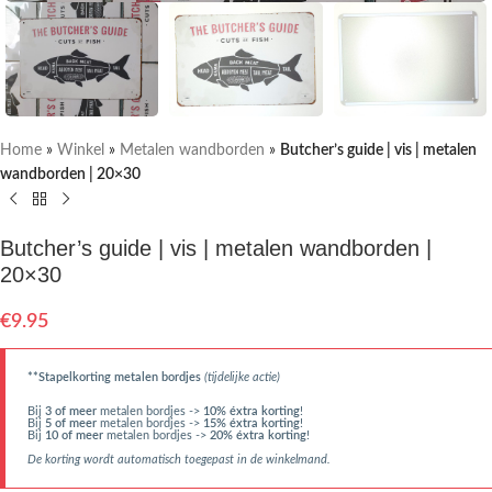
Home
»
Winkel
»
Metalen wandborden
»
Butcher’s guide | vis | metalen
wandborden | 20×30
Butcher’s guide | vis | metalen wandborden |
20×30
€
9.95
**Stapelkorting metalen bordjes
(tijdelijke actie)
Bij
3 of meer
metalen bordjes ->
10% éxtra korting
!
Bij
5 of meer
metalen bordjes ->
15% éxtra korting
!
Bij
10 of meer
metalen bordjes ->
20% éxtra korting
!
De korting wordt automatisch toegepast in de winkelmand.