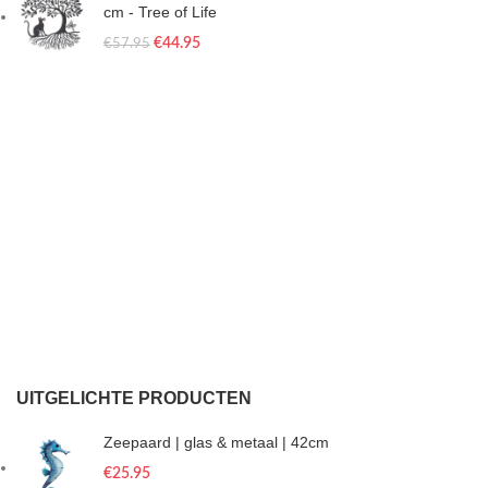
cm - Tree of Life
€
44.95
€
57.95
UITGELICHTE PRODUCTEN
Zeepaard | glas & metaal | 42cm
€
25.95