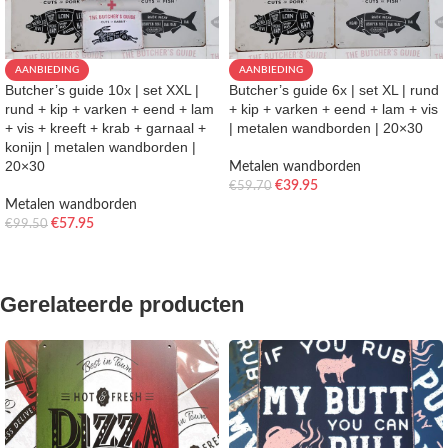
AANBIEDING
AANBIEDING
Butcher’s guide 10x | set XXL |
Butcher’s guide 6x | set XL | rund
rund + kip + varken + eend + lam
+ kip + varken + eend + lam + vis
+ vis + kreeft + krab + garnaal +
| metalen wandborden | 20×30
konijn | metalen wandborden |
20×30
Metalen wandborden
€
39.95
€
59.70
Metalen wandborden
TOEVOEGEN AAN WINKELWAGEN
€
57.95
€
99.50
TOEVOEGEN AAN WINKELWAGEN
Gerelateerde producten