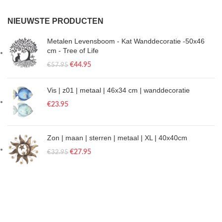
NIEUWSTE PRODUCTEN
Metalen Levensboom - Kat Wanddecoratie -50x46
cm - Tree of Life
€
44.95
€
57.95
Vis | z01 | metaal | 46x34 cm | wanddecoratie
€
23.95
Zon | maan | sterren | metaal | XL | 40x40cm
€
27.95
€
32.95