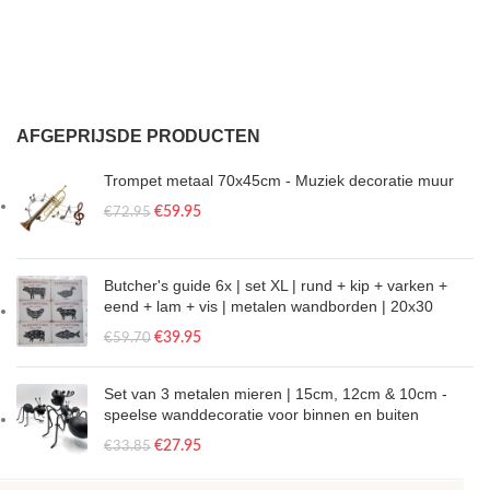
AFGEPRIJSDE PRODUCTEN
Trompet metaal 70x45cm - Muziek decoratie muur
€
59.95
€
72.95
Butcher's guide 6x | set XL | rund + kip + varken +
eend + lam + vis | metalen wandborden | 20x30
€
39.95
€
59.70
Set van 3 metalen mieren | 15cm, 12cm & 10cm -
speelse wanddecoratie voor binnen en buiten
€
27.95
€
33.85