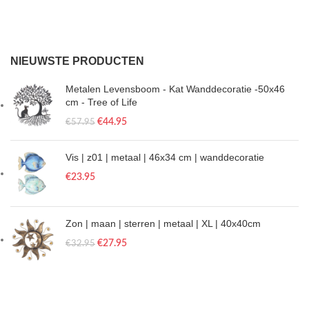
NIEUWSTE PRODUCTEN
Metalen Levensboom - Kat Wanddecoratie -50x46
cm - Tree of Life
€
44.95
€
57.95
Vis | z01 | metaal | 46x34 cm | wanddecoratie
€
23.95
Zon | maan | sterren | metaal | XL | 40x40cm
€
27.95
€
32.95