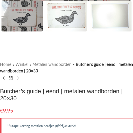
Home
»
Winkel
»
Metalen wandborden
»
Butcher’s guide | eend | metalen
wandborden | 20×30
Butcher’s guide | eend | metalen wandborden |
20×30
€
9.95
**Stapelkorting metalen bordjes
(tijdelijke actie)