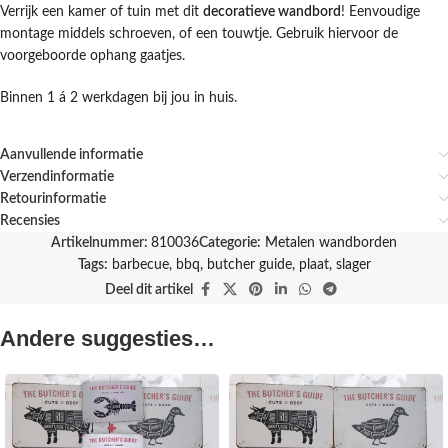
Verrijk een kamer of tuin met dit
decoratieve wandbord
! Eenvoudige
montage middels schroeven, of een touwtje. Gebruik hiervoor de
voorgeboorde ophang gaatjes.
Binnen 1 á 2 werkdagen bij jou in huis.
Aanvullende informatie
Verzendinformatie
Retourinformatie
Recensies
Artikelnummer:
810036
Categorie:
Metalen wandborden
Tags:
barbecue
,
bbq
,
butcher guide
,
plaat
,
slager
Deel dit artikel
Andere suggesties…