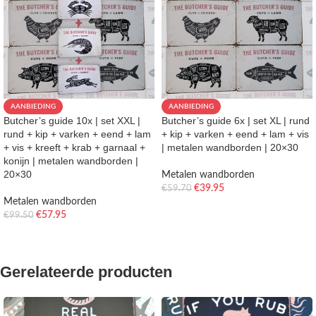
AANBIEDING
AANBIEDING
Butcher’s guide 10x | set XXL |
Butcher’s guide 6x | set XL | rund
rund + kip + varken + eend + lam
+ kip + varken + eend + lam + vis
+ vis + kreeft + krab + garnaal +
| metalen wandborden | 20×30
konijn | metalen wandborden |
20×30
Metalen wandborden
€
39.95
€
59.70
Metalen wandborden
TOEVOEGEN AAN WINKELWAGEN
€
57.95
€
99.50
TOEVOEGEN AAN WINKELWAGEN
Gerelateerde producten