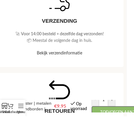
VERZENDING
🚀
Voor 14:00 besteld = dezelfde dag verzonden!
📦 Meestal de volgende dag in huis.
Bekijk verzendinformatie
Beware | Grill
-
+
master | metalen
Op
€
9.95
wandborden |
voorraad
RETOUREN
Winkel
Winkelwagen
Menu
TOEVOEGEN AAN
20×30
📅
Retourneren binnen 14 dagen, zonder gedoe.
💰 Snel je geld terug na ontvangst van je retour.