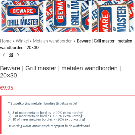
Home
»
Winkel
»
Metalen wandborden
»
Beware | Grill master | metalen
wandborden | 20×30
Beware | Grill master | metalen wandborden |
20×30
€
9.95
**Stapelkorting metalen bordjes
(tijdelijke actie)
Bij
3 of meer
metalen bordjes ->
10% éxtra korting
!
Bij
5 of meer
metalen bordjes ->
15% éxtra korting
!
Bij
10 of meer
metalen bordjes ->
20% éxtra korting
!
De korting wordt automatisch toegepast in de winkelmand.