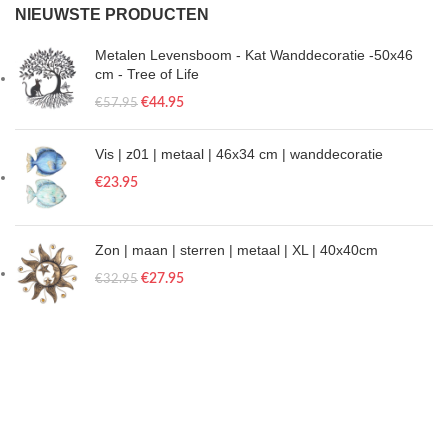
NIEUWSTE PRODUCTEN
Metalen Levensboom - Kat Wanddecoratie -50x46
cm - Tree of Life
€
44.95
€
57.95
Vis | z01 | metaal | 46x34 cm | wanddecoratie
€
23.95
Zon | maan | sterren | metaal | XL | 40x40cm
€
27.95
€
32.95