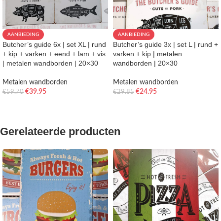
AANBIEDING
AANBIEDING
Butcher’s guide 6x | set XL | rund
Butcher’s guide 3x | set L | rund +
+ kip + varken + eend + lam + vis
varken + kip | metalen
| metalen wandborden | 20×30
wandborden | 20×30
Metalen wandborden
Metalen wandborden
€
39.95
€
24.95
€
59.70
€
29.85
TOEVOEGEN AAN WINKELWAGEN
TOEVOEGEN AAN WINKELWAGEN
Gerelateerde producten