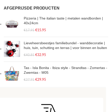
AFGEPRIJSDE PRODUCTEN
Pizzeria | The italian taste | metalen wandborden |
40x24cm
€
15.95
€
17.95
Lieveheersbeestjes familiebundel - wanddecoratie |
huis, tuin, schutting en terras | voor binnen en buiten
€
32.95
€
40.85
Tas - Isla Bonita - Ibiza style - Strandtas - Zomertas -
Zwemtas - M05
€
29.95
€
37.95