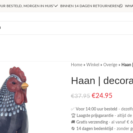
UR BESTELD, MORGEN IN HUIS*
BINNEN 14 DAGEN RETOURNEREN
WHA
Home
»
Winkel
»
Overige
»
Haan |
Haan | decora
€
24.95
€
37.95
✅
Voor 14:00 uur besteld
- dezelf
🏆
Laagste prijsgarantie
- altijd de
🚚
Gratis verzending
- al vanaf € 6
🔄
14 dagen bedenktijd
- zonder 