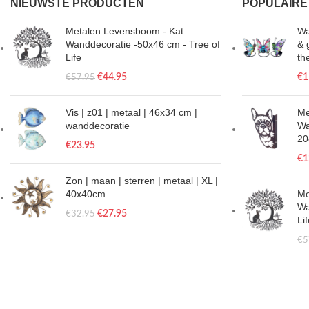
NIEUWSTE PRODUCTEN
POPULAIRE
Metalen Levensboom - Kat
Wa
Wanddecoratie -50x46 cm - Tree of
& 
Life
th
€
44.95
€
1
€
57.95
Vis | z01 | metaal | 46x34 cm |
Me
wanddecoratie
Wa
2
€
23.95
€
1
Zon | maan | sterren | metaal | XL |
40x40cm
Me
Wa
€
27.95
€
32.95
Li
€
5