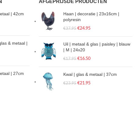
N
AFGEPRIJSDE PRODUCTEN
etaal | 42cm
Haan | decoratie | 23x16cm |
polyresin
€
24.95
€
37.95
glas & metaal |
Uil | metaal & glas | paisley | blauw
| M | 24x20
€
16.50
€
17.95
metaal | 27cm
Kwal | glas & metaal | 37cm
€
21.95
€
23.95