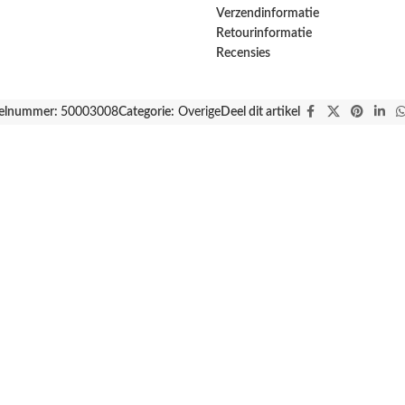
Verzendinformatie
Retourinformatie
Recensies
kelnummer:
50003008
Categorie:
Overige
Deel dit artikel