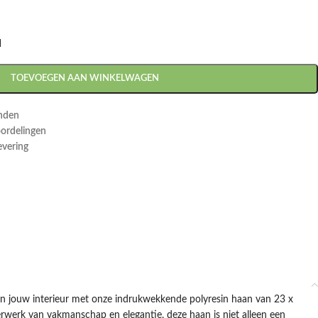
d
TOEVOEGEN AAN WINKELWAGEN
onden
oordelingen
evering
n jouw interieur met onze indrukwekkende polyresin haan van 23 x
werk van vakmanschap en elegantie, deze haan is niet alleen een