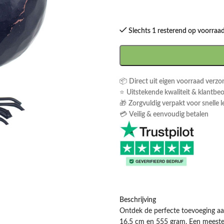
Slechts 1 resterend op voorraa
📦
Direct uit eigen voorraad verz
⭐
Uitstekende kwaliteit & klantbe
🎁
Zorgvuldig verpakt voor snelle l
💳
Veilig & eenvoudig betalen
Beschrijving
Ontdek de perfecte toevoeging aa
16,5 cm en 555 gram. Een meester