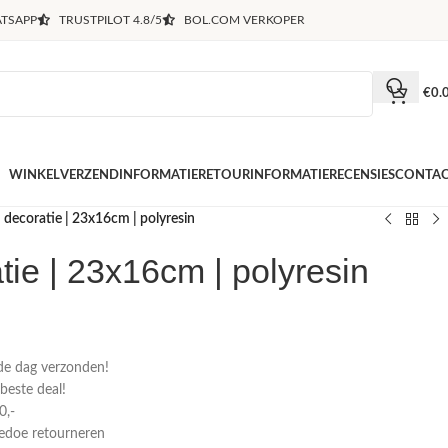
TSAPP
TRUSTPILOT 4.8/5
BOL.COM VERKOPER
€
0.
WINKEL
VERZENDINFORMATIE
RETOURINFORMATIE
RECENSIES
CONTA
 decoratie | 23x16cm | polyresin
tie | 23x16cm | polyresin
de dag verzonden!
 beste deal!
0,-
gedoe retourneren