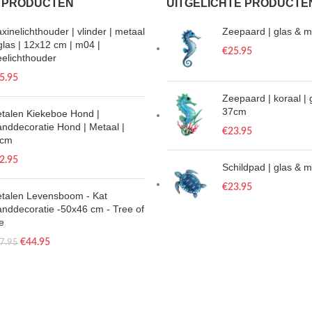
 PRODUCTEN
UITGELICHTE PRODUCTE
xinelichthouder | vlinder | metaal
Zeepaard | glas & m
glas | 12x12 cm | m04 |
€
25.95
eelichthouder
5.95
Zeepaard | koraal | 
37cm
talen Kiekeboe Hond |
nddecoratie Hond | Metaal |
€
23.95
0cm
2.95
Schildpad | glas & 
€
23.95
talen Levensboom - Kat
nddecoratie -50x46 cm - Tree of
fe
€
44.95
7.95