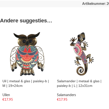
Artikelnummer:
2
Andere suggesties…
Uil | metaal & glas | paisley-b |
Salamander | metaal & glas |
M | 19×24cm
paisley-b | L | 12x31cm
Uilen
Salamanders
€
17.95
€
17.95