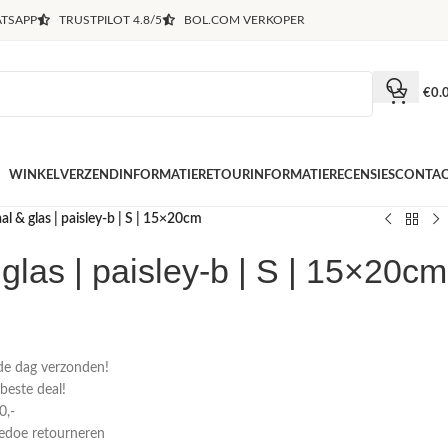
TSAPP
TRUSTPILOT 4.8/5
BOL.COM VERKOPER
€
0.
WINKEL
VERZENDINFORMATIE
RETOURINFORMATIE
RECENSIES
CONTA
aal & glas | paisley-b | S | 15×20cm
 glas | paisley-b | S | 15×20cm
de dag verzonden!
 beste deal!
0,-
gedoe retourneren