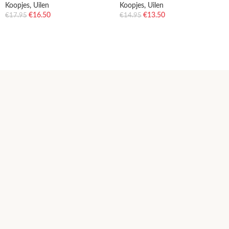
Koopjes
,
Uilen
Koopjes
,
Uilen
€
16.50
€
13.50
€
17.95
€
14.95