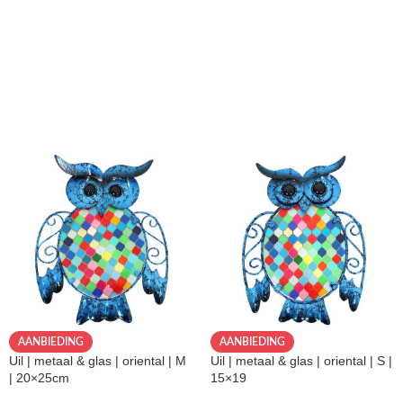
AANBIEDING
AANBIEDING
Uil | metaal & glas | oriental | M
Uil | metaal & glas | oriental | S |
| 20×25cm
15×19