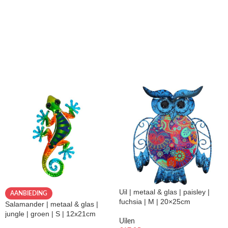
Uil | metaal & glas | paisley |
AANBIEDING
fuchsia | M | 20×25cm
Salamander | metaal & glas |
jungle | groen | S | 12x21cm
Uilen