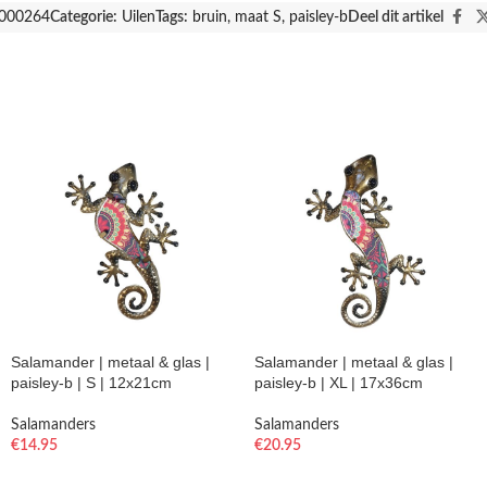
000264
Categorie:
Uilen
Tags:
bruin
,
maat S
,
paisley-b
Deel dit artikel
Salamander | metaal & glas |
Salamander | metaal & glas |
paisley-b | S | 12x21cm
paisley-b | XL | 17x36cm
Salamanders
Salamanders
€
14.95
€
20.95