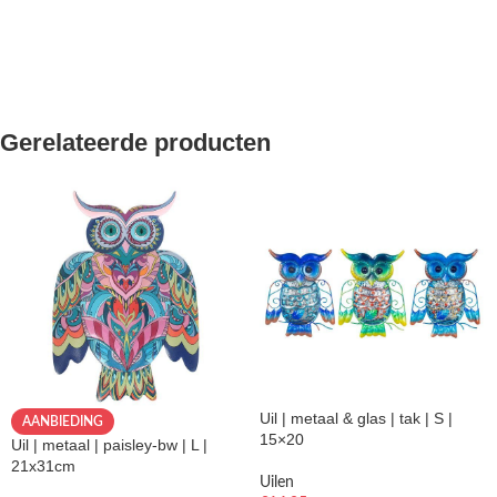
Gerelateerde producten
Uil | metaal & glas | tak | S |
AANBIEDING
15×20
Uil | metaal | paisley-bw | L |
21x31cm
Uilen