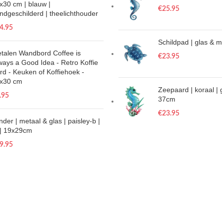
x30 cm | blauw |
€
25.95
ndgeschilderd | theelichthouder
4.95
Schildpad | glas & 
talen Wandbord Coffee is
€
23.95
ways a Good Idea - Retro Koffie
rd - Keuken of Koffiehoek -
x30 cm
Zeepaard | koraal | 
.95
37cm
€
23.95
inder | metaal & glas | paisley-b |
| 19x29cm
9.95