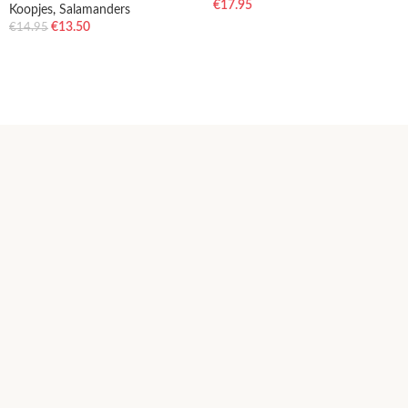
€
17.95
Koopjes
,
Salamanders
€
13.50
€
14.95