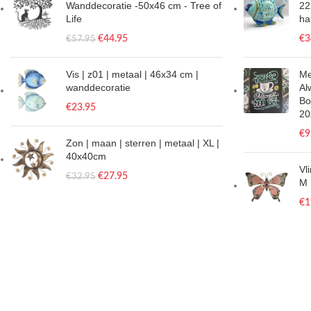
Wanddecoratie -50x46 cm - Tree of
22
Life
ha
€
44.95
€
3
€
57.95
Vis | z01 | metaal | 46x34 cm |
Me
wanddecoratie
Al
Bo
€
23.95
20
€
9
Zon | maan | sterren | metaal | XL |
40x40cm
Vl
€
27.95
€
32.95
M 
€
1