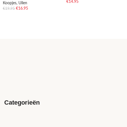
€
14.95
Koopjes
,
Uilen
€
16.95
€
19.95
Categorieën