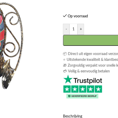
Op voorraad
-
+
📦
Direct uit eigen voorraad verz
⭐
Uitstekende kwaliteit & klantbe
🎁
Zorgvuldig verpakt voor snelle l
💳
Veilig & eenvoudig betalen
Beschrijving