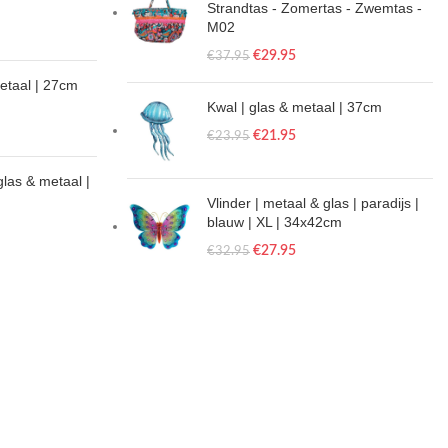
Strandtas - Zomertas - Zwemtas -
M02
€
29.95
€
37.95
metaal | 27cm
Kwal | glas & metaal | 37cm
€
21.95
€
23.95
glas & metaal |
Vlinder | metaal & glas | paradijs |
blauw | XL | 34x42cm
€
27.95
€
32.95