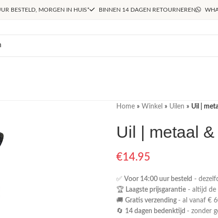
UR BESTELD, MORGEN IN HUIS*
BINNEN 14 DAGEN RETOURNEREN
WHA
Home
»
Winkel
»
Uilen
»
Uil | met
Uil | metaal &
€
14.95
✅
Voor 14:00 uur besteld
- dezelf
🏆
Laagste prijsgarantie
- altijd de
🚚
Gratis verzending
- al vanaf € 6
🔄
14 dagen bedenktijd
- zonder 