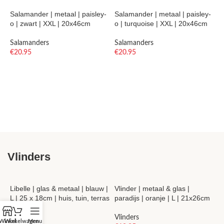
Salamander | metaal | paisley-
Salamander | metaal | paisley-
o | zwart | XXL | 20x46cm
o | turquoise | XXL | 20x46cm
S
j
Salamanders
Salamanders
€
20.95
€
20.95
K
€
TOEVOEGEN AAN WINKELWAGEN
TOEVOEGEN AAN WINKELWAGEN
Vlinders
Libelle | glas & metaal | blauw |
Vlinder | metaal & glas |
L | 25 x 18cm | huis, tuin, terras
paradijs | oranje | L | 21x26cm
V
& cadeau
p
Vlinders
3
Winkel
Winkelwagen
Menu