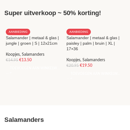
Super uitverkoop ~ 50% korting!
AANBIEDING
AANBIEDING
Salamander | metaal & glas |
Salamander | metaal & glas |
S
jungle | groen | S | 12x21cm
paisley | palm | bruin | XL |
c
17×36
1
Koopjes
,
Salamanders
€
13.50
Koopjes
,
Salamanders
K
€
14.95
€
19.50
€
20.95
€
TOEVOEGEN AAN WINKELWAGEN
TOEVOEGEN AAN WINKELWAGEN
Salamanders