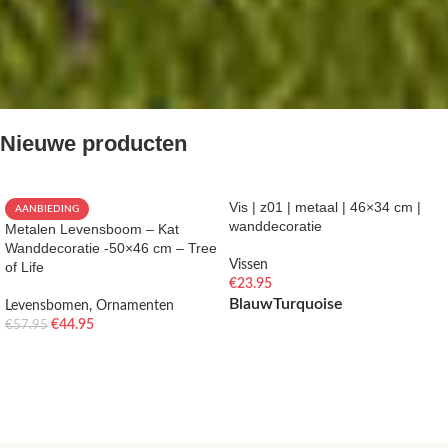
Nieuwe producten
Vis | z01 | metaal | 46×34 cm |
AANBIEDING
wanddecoratie
Metalen Levensboom – Kat
Wanddecoratie -50×46 cm – Tree
Vissen
of Life
€
23.95
Blauw
Turquoise
Levensbomen
,
Ornamenten
€
44.95
€
57.95
OPTIES SELECTEREN
TOEVOEGEN AAN WINKELWAGEN