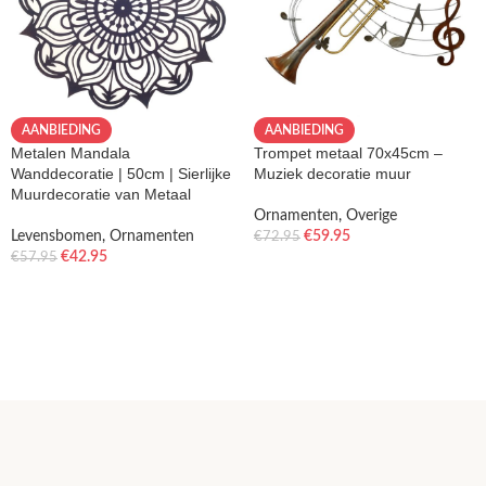
AANBIEDING
AANBIEDING
Metalen Mandala
Trompet metaal 70x45cm –
Wanddecoratie | 50cm | Sierlijke
Muziek decoratie muur
Muurdecoratie van Metaal
Ornamenten
,
Overige
Levensbomen
,
Ornamenten
€
59.95
€
72.95
€
42.95
€
57.95