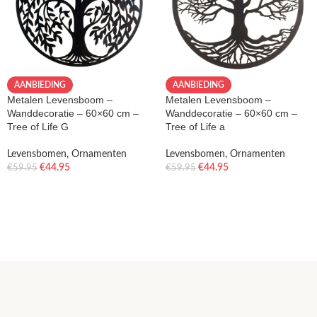
AANBIEDING
AANBIEDING
Metalen Levensboom –
Metalen Levensboom –
Wanddecoratie – 60×60 cm –
Wanddecoratie – 60×60 cm –
Tree of Life G
Tree of Life a
Levensbomen
,
Ornamenten
Levensbomen
,
Ornamenten
€
44.95
€
44.95
€
59.95
€
59.95