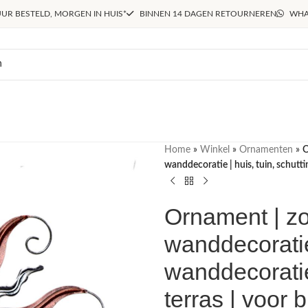
UR BESTELD, MORGEN IN HUIS*
BINNEN 14 DAGEN RETOURNEREN
WHA
Home
»
Winkel
»
Ornamenten
»
O
wanddecoratie | huis, tuin, schutti
Ornament | zon
wanddecoratie
wanddecoratie 
terras | voor 