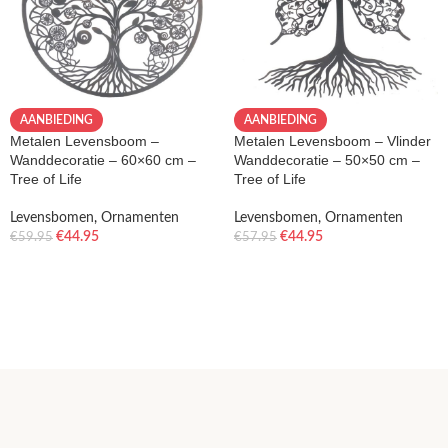
AANBIEDING
AANBIEDING
Metalen Levensboom –
Metalen Levensboom – Vlinder
Wanddecoratie – 60×60 cm –
Wanddecoratie – 50×50 cm –
Tree of Life
Tree of Life
Levensbomen
,
Ornamenten
Levensbomen
,
Ornamenten
€
44.95
€
44.95
€
59.95
€
57.95