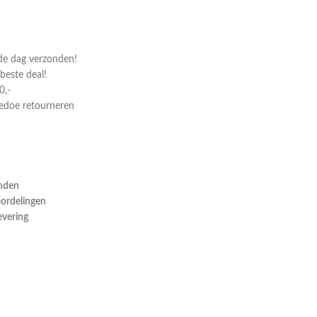
de dag verzonden!
 beste deal!
0,-
gedoe retourneren
onden
oordelingen
evering