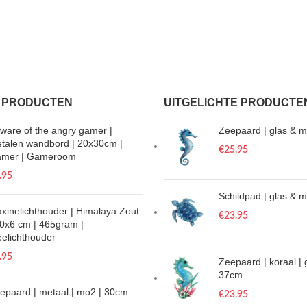
 PRODUCTEN
UITGELICHTE PRODUCTE
ware of the angry gamer |
Zeepaard | glas & m
talen wandbord | 20x30cm |
€
25.95
mer | Gameroom
.95
Schildpad | glas & 
xinelichthouder | Himalaya Zout
€
23.95
10x6 cm | 465gram |
eelichthouder
.95
Zeepaard | koraal | 
37cm
epaard | metaal | mo2 | 30cm
€
23.95