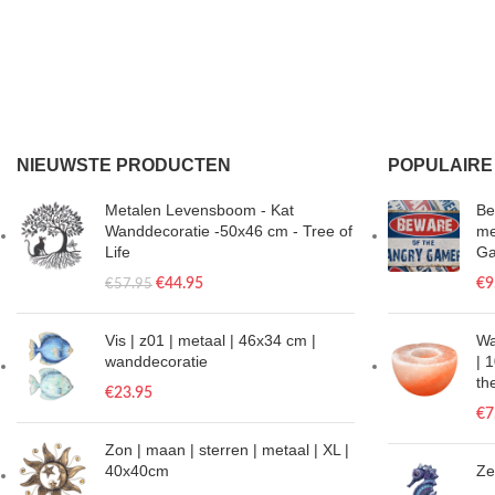
NIEUWSTE PRODUCTEN
POPULAIRE
Metalen Levensboom - Kat
Be
Wanddecoratie -50x46 cm - Tree of
me
Life
Ga
€
44.95
€
9
€
57.95
Vis | z01 | metaal | 46x34 cm |
Wa
wanddecoratie
| 
th
€
23.95
€
7
Zon | maan | sterren | metaal | XL |
40x40cm
Ze