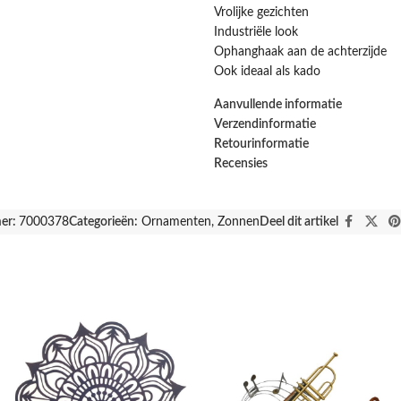
Vrolijke gezichten
Industriële look
Ophanghaak aan de achterzijde
Ook ideaal als kado
Aanvullende informatie
Verzendinformatie
Retourinformatie
Recensies
er:
7000378
Categorieën:
Ornamenten
,
Zonnen
Deel dit artikel