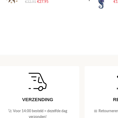
€
27.95
€
1
€
32.95
VERZENDING
R
🚀
Voor 14:00 besteld = dezelfde dag
📅
Retourneren
verzonden!