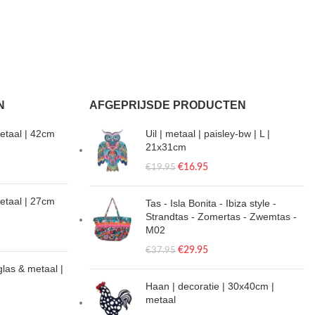
N
AFGEPRIJSDE PRODUCTEN
etaal | 42cm
Uil | metaal | paisley-bw | L |
21x31cm
€
16.95
€
19.95
metaal | 27cm
Tas - Isla Bonita - Ibiza style -
Strandtas - Zomertas - Zwemtas -
M02
€
29.95
€
37.95
glas & metaal |
Haan | decoratie | 30x40cm |
metaal