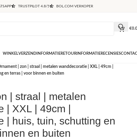
TSAPP
TRUSTPILOT 4.8/5
BOL.COM VERKOPER
€
0.
WINKEL
VERZENDINFORMATIE
RETOURINFORMATIE
RECENSIES
CONTA
rnament | zon | straal | metalen wanddecoratie | XXL | 49cm |
ng en terras | voor binnen en buiten
 | straal | metalen
 | XXL | 49cm |
| huis, tuin, schutting en
binnen en buiten