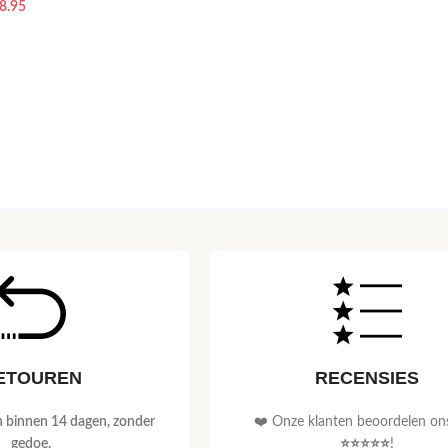
8.95
ETOUREN
RECENSIES
 binnen 14 dagen, zonder
❤️ Onze klanten beoordelen on
gedoe.
⭐⭐⭐⭐⭐
!