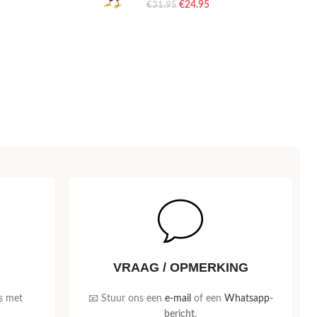
€
24.95
€
31.95
VRAAG / OPMERKING
s met
📧 Stuur ons een
e-mail
of een
Whatsapp
-
bericht
.