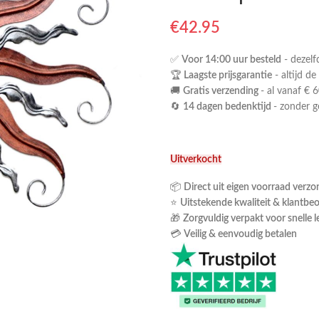
€
42.95
✅
Voor 14:00 uur besteld
- dezelf
🏆
Laagste prijsgarantie
- altijd de
🚚
Gratis verzending
- al vanaf € 6
🔄
14 dagen bedenktijd
- zonder 
Uitverkocht
📦
Direct uit eigen voorraad verz
⭐
Uitstekende kwaliteit & klantbe
🎁
Zorgvuldig verpakt voor snelle l
💳
Veilig & eenvoudig betalen