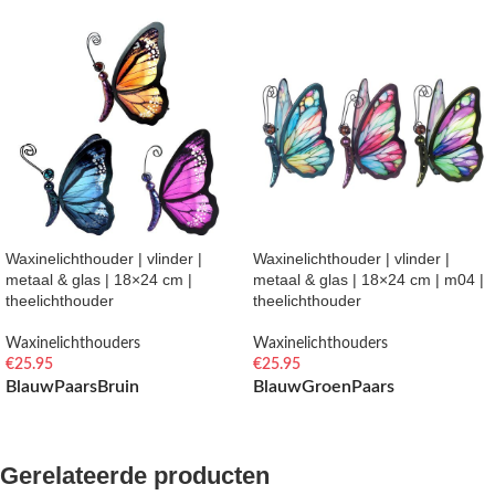
Waxinelichthouder | vlinder |
Waxinelichthouder | vlinder |
metaal & glas | 18×24 cm |
metaal & glas | 18×24 cm | m04 |
theelichthouder
theelichthouder
Waxinelichthouders
Waxinelichthouders
€
25.95
€
25.95
Blauw
Paars
Bruin
Blauw
Groen
Paars
OPTIES SELECTEREN
OPTIES SELECTEREN
Gerelateerde producten