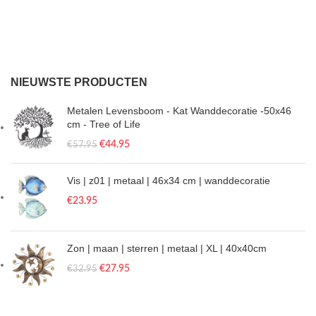
NIEUWSTE PRODUCTEN
Metalen Levensboom - Kat Wanddecoratie -50x46
cm - Tree of Life
€
44.95
€
57.95
Vis | z01 | metaal | 46x34 cm | wanddecoratie
€
23.95
Zon | maan | sterren | metaal | XL | 40x40cm
€
27.95
€
32.95