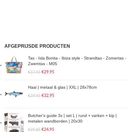
AFGEPRIJSDE PRODUCTEN
Tas - Isla Bonita - Ibiza style - Strandtas - Zomertas -
Zwemtas - M05
€
29.95
€
37.95
Haai | metaal & glas | XXL | 28x78cm
€
32.95
€
39.95
Butcher's guide 3x | set L | rund + varken + kip |
metalen wandborden | 20x30
€
24.95
€
29.85