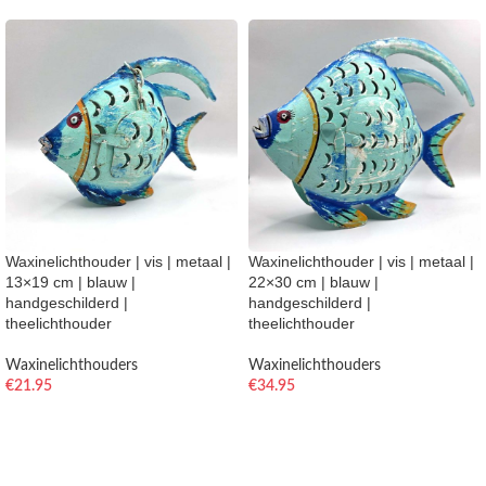
Waxinelichthouder | vis | metaal |
Waxinelichthouder | vis | metaal |
13×19 cm | blauw |
22×30 cm | blauw |
handgeschilderd |
handgeschilderd |
theelichthouder
theelichthouder
Waxinelichthouders
Waxinelichthouders
€
21.95
€
34.95
TOEVOEGEN AAN WINKELWAGEN
TOEVOEGEN AAN WINKELWAGEN