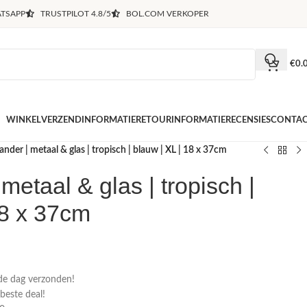
TSAPP
TRUSTPILOT 4.8/5
BOL.COM VERKOPER
€
0.
WINKEL
VERZENDINFORMATIE
RETOURINFORMATIE
RECENSIES
CONTA
nder | metaal & glas | tropisch | blauw | XL | 18 x 37cm
etaal & glas | tropisch |
18 x 37cm
de dag verzonden!
 beste deal!