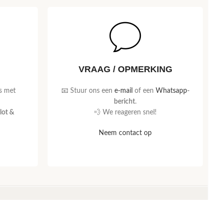
VRAAG / OPMERKING
s met
📧 Stuur ons een
e-mail
of een
Whatsapp
-
bericht
.
lot &
💨 We reageren snel!
Neem contact op
AANMELDEN NIEUWSBRIEF