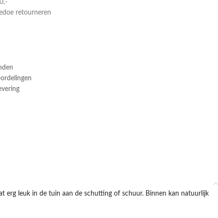
0,-
gedoe retourneren
onden
oordelingen
evering
 erg leuk in de tuin aan de schutting of schuur. Binnen kan natuurlijk