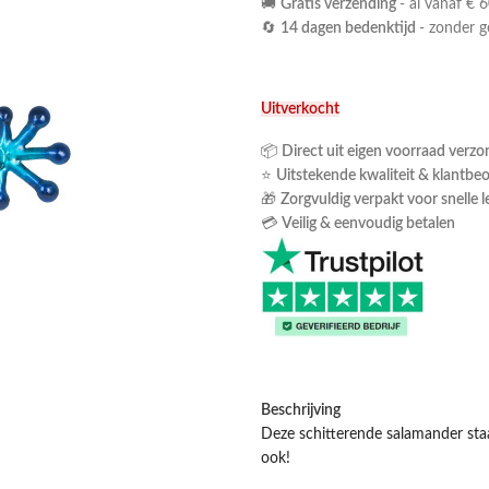
🚚
Gratis verzending
- al vanaf € 6
🔄
14 dagen bedenktijd
- zonder 
Uitverkocht
📦
Direct uit eigen voorraad verz
⭐
Uitstekende kwaliteit & klantbe
🎁
Zorgvuldig verpakt voor snelle l
💳
Veilig & eenvoudig betalen
Beschrijving
Deze schitterende salamander staat
ook!