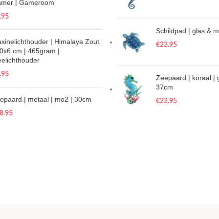
mer | Gameroom
.95
Schildpad | glas & 
xinelichthouder | Himalaya Zout
€
23.95
10x6 cm | 465gram |
eelichthouder
.95
Zeepaard | koraal | 
37cm
epaard | metaal | mo2 | 30cm
€
23.95
8.95