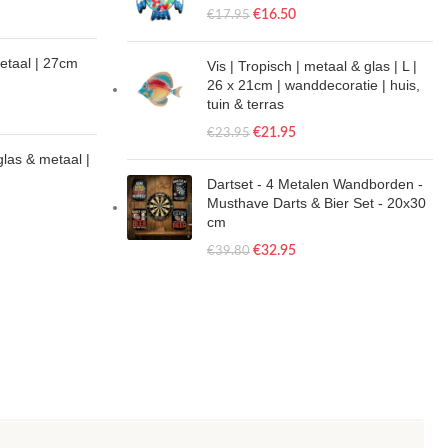
€
16.50
€
17.95
metaal | 27cm
Vis | Tropisch | metaal & glas | L |
26 x 21cm | wanddecoratie | huis,
tuin & terras
€
21.95
€
23.95
glas & metaal |
Dartset - 4 Metalen Wandborden -
Musthave Darts & Bier Set - 20x30
cm
€
32.95
€
39.80