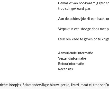
Gemaakt van hoogwaardig ijzer e
tropisch gekleurd glas.
Aan de achterzijde zit een haak,
Verpakt in een stevige doos met pr
Leuk om kado te geven of te krijg
Aanvullende informatie
Verzendinformatie
Retourinformatie
Recensies
rieën:
Koopjes
,
Salamanders
Tags:
blauw
,
gecko
,
lizard
,
maat xl
,
tropisch
De