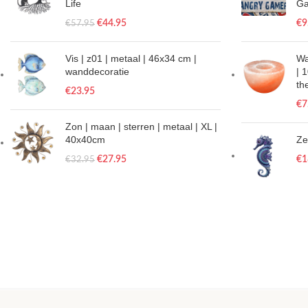
Life
Ga
€
44.95
€
9
€
57.95
Vis | z01 | metaal | 46x34 cm |
Wa
wanddecoratie
| 
th
€
23.95
€
7
Zon | maan | sterren | metaal | XL |
40x40cm
Ze
€
27.95
€
1
€
32.95