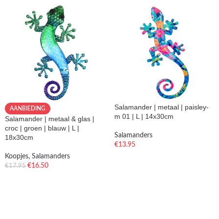
Salamander | metaal | paisley-
AANBIEDING
m 01 | L | 14x30cm
Salamander | metaal & glas |
croc | groen | blauw | L |
Salamanders
18x30cm
€
13.95
Koopjes
,
Salamanders
€
16.50
€
17.95