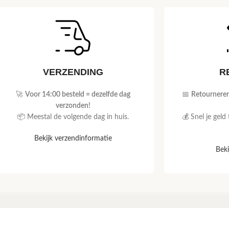
VERZENDING
R
🚀
Voor 14:00 besteld = dezelfde dag
📅
Retourneren
verzonden!
📦 Meestal de volgende dag in huis.
💰 Snel je geld
Bekijk verzendinformatie
Beki
ONTHEWALL DECORATIE
KLANTENSERVI