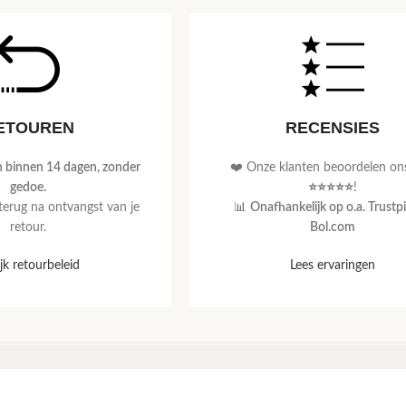
ETOUREN
RECENSIES
 binnen 14 dagen, zonder
❤️ Onze klanten beoordelen on
gedoe.
⭐⭐⭐⭐⭐
!
 terug na ontvangst van je
📊
Onafhankelijk op o.a. Trustpi
retour.
Bol.com
jk retourbeleid
Lees ervaringen
CE
VOLG ONS VIA DE SOCIALS