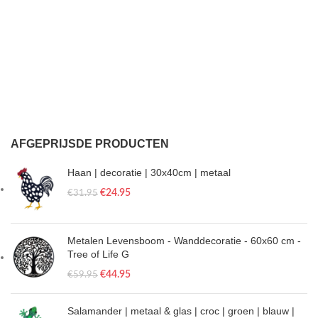
AFGEPRIJSDE PRODUCTEN
Haan | decoratie | 30x40cm | metaal
€
24.95
€
31.95
Metalen Levensboom - Wanddecoratie - 60x60 cm -
Tree of Life G
€
44.95
€
59.95
Salamander | metaal & glas | croc | groen | blauw |