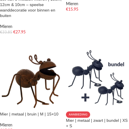
Mieren
12cm & 10cm – speelse
€
15.95
wanddecoratie voor binnen en
buiten
TOEVOEGEN AAN WINKELWAGEN
Mieren
€
27.95
€
33.85
TOEVOEGEN AAN WINKELWAGEN
Mier | metaal | bruin | M | 15×10
AANBIEDING
Mier | metaal | zwart | bundel | XS
Mieren
+ S