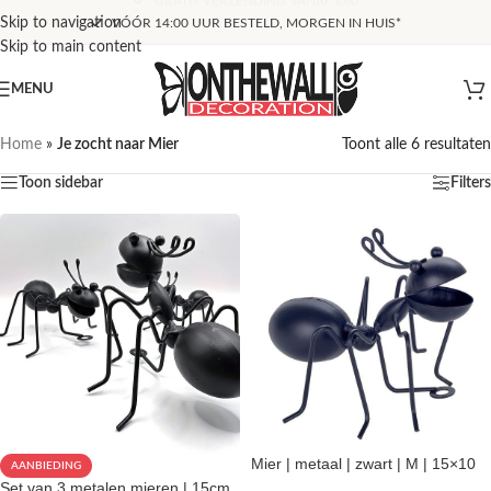
Skip to navigation
VÓÓR 14:00 UUR BESTELD, MORGEN IN HUIS*
Skip to main content
MENU
Home
»
Je zocht naar Mier
Toont alle 6 resultaten
Toon sidebar
Filters
Mier | metaal | zwart | M | 15×10
AANBIEDING
Set van 3 metalen mieren | 15cm,