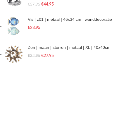
€
44.95
€
57.95
Vis | z01 | metaal | 46x34 cm | wanddecoratie
€
23.95
Zon | maan | sterren | metaal | XL | 40x40cm
€
27.95
€
32.95