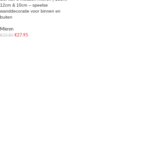
12cm & 10cm – speelse
wanddecoratie voor binnen en
buiten
Mieren
€
27.95
€
33.85
TOEVOEGEN AAN WINKELWAGEN