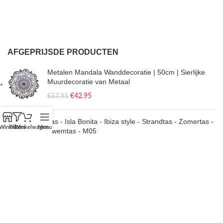
AFGEPRIJSDE PRODUCTEN
Metalen Mandala Wanddecoratie | 50cm | Sierlijke
Muurdecoratie van Metaal
€
42.95
€
57.95
Tas - Isla Bonita - Ibiza style - Strandtas - Zomertas -
Winkel
Filters
Winkelwagen
Menu
Zwemtas - M05
€
29.95
€
37.95
Salamander | metaal & glas | paisley | palm | bruin | L
| 14x30
€
16.50
€
17.95