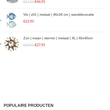
€
44.95
€
57.95
Vis | z01 | metaal | 46x34 cm | wanddecoratie
€
23.95
Zon | maan | sterren | metaal | XL | 40x40cm
€
27.95
€
32.95
POPULAIRE PRODUCTEN