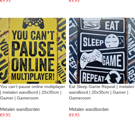
€
9.95
€
9.95
TOEVOEGEN AAN WINKELWAGEN
TOEVOEGEN AAN WINKELWAGEN
You can’t pause online multiplayer
Eat Sleep Game Repeat | metalen
| metalen wandbord | 20x30cm |
wandbord | 20x30cm | Gamer |
Gamer | Gameroom
Gameroom
Metalen wandborden
Metalen wandborden
€
9.95
€
9.95
TOEVOEGEN AAN WINKELWAGEN
TOEVOEGEN AAN WINKELWAGEN