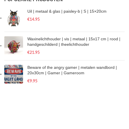
Uil | metaal & glas | paisley-b | S | 15×20cm
€
14.95
Waxinelichthouder | vis | metaal | 15x17 cm | rood |
handgeschilderd | theelichthouder
€
21.95
Beware of the angry gamer | metalen wandbord |
20x30cm | Gamer | Gameroom
€
9.95