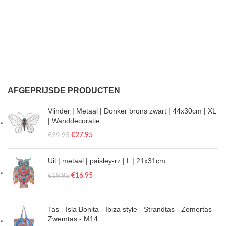
AFGEPRIJSDE PRODUCTEN
Vlinder | Metaal | Donker brons zwart | 44x30cm | XL
| Wanddecoratie
€
27.95
€
29.95
Uil | metaal | paisley-rz | L | 21x31cm
€
16.95
€
19.95
Tas - Isla Bonita - Ibiza style - Strandtas - Zomertas -
Zwemtas - M14