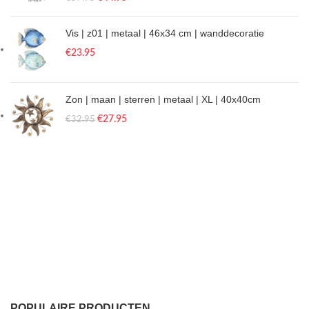
Vis | z01 | metaal | 46x34 cm | wanddecoratie
€
23.95
Zon | maan | sterren | metaal | XL | 40x40cm
€
27.95
€
32.95
POPULAIRE PRODUCTEN