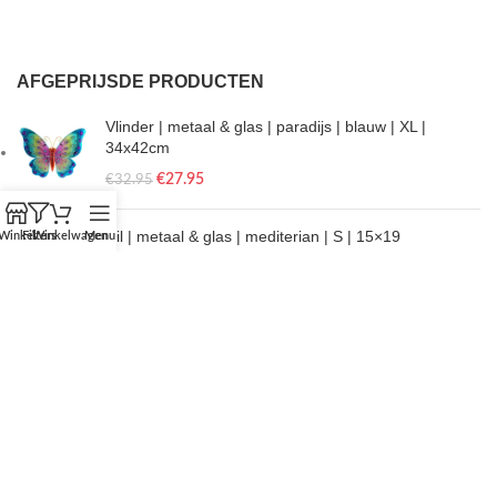
AFGEPRIJSDE PRODUCTEN
Vlinder | metaal & glas | paradijs | blauw | XL |
34x42cm
€
27.95
€
32.95
Uil | metaal & glas | mediterian | S | 15×19
Winkel
Filters
Winkelwagen
Menu
€
13.50
€
14.95
Mier | metaal | zwart | bundel | XS + S
€
15.95
€
17.90