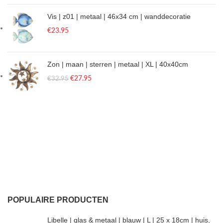
Vis | z01 | metaal | 46x34 cm | wanddecoratie
€
23.95
Zon | maan | sterren | metaal | XL | 40x40cm
€
27.95
€
32.95
POPULAIRE PRODUCTEN
Libelle | glas & metaal | blauw | L | 25 x 18cm | huis,