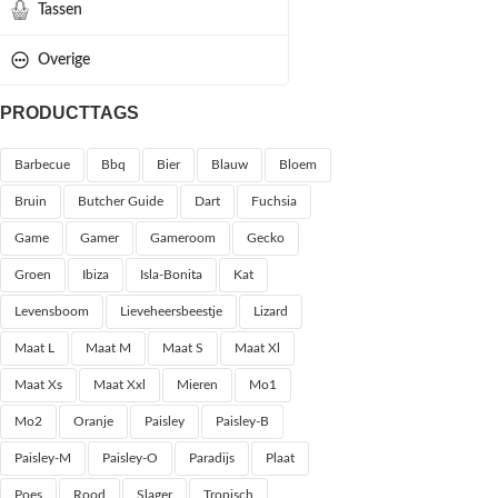
Tassen
Overige
PRODUCTTAGS
Barbecue
Bbq
Bier
Blauw
Bloem
Bruin
Butcher Guide
Dart
Fuchsia
Game
Gamer
Gameroom
Gecko
Groen
Ibiza
Isla-Bonita
Kat
Levensboom
Lieveheersbeestje
Lizard
Maat L
Maat M
Maat S
Maat Xl
Maat Xs
Maat Xxl
Mieren
Mo1
Mo2
Oranje
Paisley
Paisley-B
Paisley-M
Paisley-O
Paradijs
Plaat
Poes
Rood
Slager
Tropisch