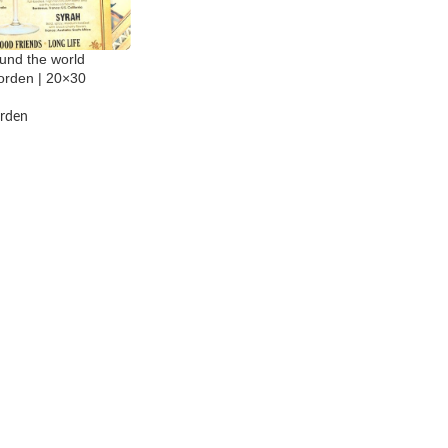
und the world
orden | 20×30
rden