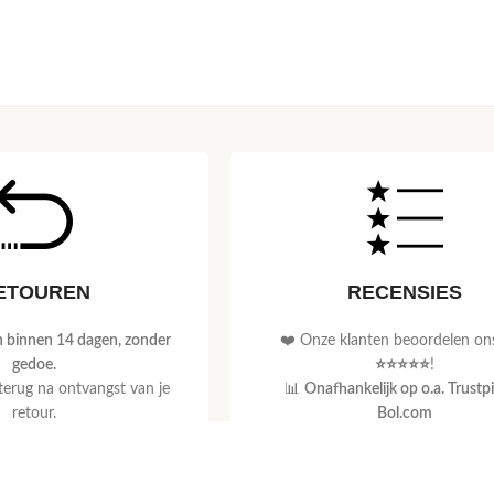
ETOUREN
RECENSIES
 binnen 14 dagen, zonder
❤️ Onze klanten beoordelen on
gedoe.
⭐⭐⭐⭐⭐
!
 terug na ontvangst van je
📊
Onafhankelijk op o.a. Trustpi
retour.
Bol.com
jk retourbeleid
Lees ervaringen