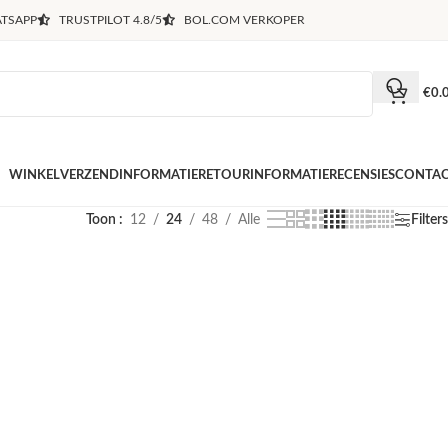
TSAPP
TRUSTPILOT 4.8/5
BOL.COM VERKOPER
€
0.
WINKEL
VERZENDINFORMATIE
RETOURINFORMATIE
RECENSIES
CONTA
Toon
12
24
48
Alle
Filters