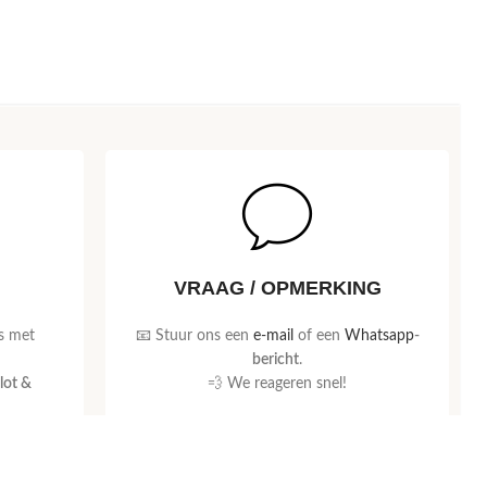
VRAAG / OPMERKING
s met
📧 Stuur ons een
e-mail
of een
Whatsapp
-
bericht
.
lot &
💨 We reageren snel!
Neem contact op