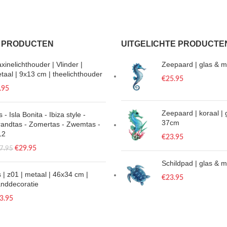
 PRODUCTEN
UITGELICHTE PRODUCTE
xinelichthouder | Vlinder |
Zeepaard | glas & m
taal | 9x13 cm | theelichthouder
€
25.95
.95
Zeepaard | koraal | 
 - Isla Bonita - Ibiza style -
37cm
randtas - Zomertas - Zwemtas -
12
€
23.95
€
29.95
7.95
Schildpad | glas & 
s | z01 | metaal | 46x34 cm |
€
23.95
nddecoratie
3.95