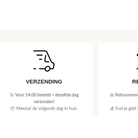
VERZENDING
R
🚀
Voor 14:00 besteld = dezelfde dag
📅
Retourneren
verzonden!
📦 Meestal de volgende dag in huis.
💰 Snel je geld
Bekijk verzendinformatie
Beki