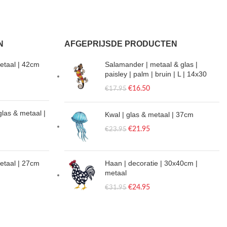
N
AFGEPRIJSDE PRODUCTEN
etaal | 42cm
Salamander | metaal & glas |
paisley | palm | bruin | L | 14x30
€
16.50
€
17.95
glas & metaal |
Kwal | glas & metaal | 37cm
€
21.95
€
23.95
metaal | 27cm
Haan | decoratie | 30x40cm |
metaal
€
24.95
€
31.95