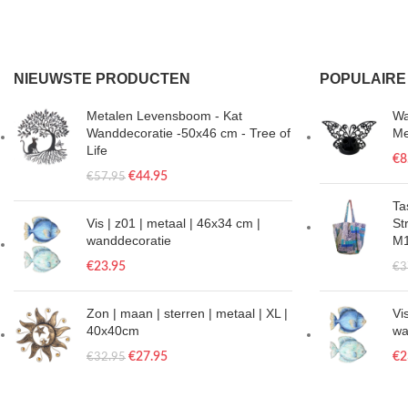
NIEUWSTE PRODUCTEN
POPULAIRE
Metalen Levensboom - Kat
Wa
Wanddecoratie -50x46 cm - Tree of
Me
Life
€
8
€
44.95
€
57.95
Tas
Vis | z01 | metaal | 46x34 cm |
St
wanddecoratie
M
€
23.95
€
3
Zon | maan | sterren | metaal | XL |
Vi
40x40cm
wa
€
27.95
€
2
€
32.95