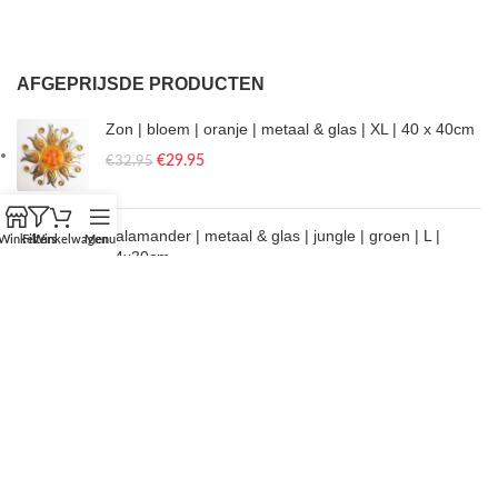
AFGEPRIJSDE PRODUCTEN
Zon | bloem | oranje | metaal & glas | XL | 40 x 40cm
€
29.95
€
32.95
Salamander | metaal & glas | jungle | groen | L |
Winkel
Filters
Winkelwagen
Menu
14x30cm
€
16.50
€
17.95
Vlinders - 3d dubbellaags - magnetisch -
verschillende prints & formaten
€
3.95
€
4.95