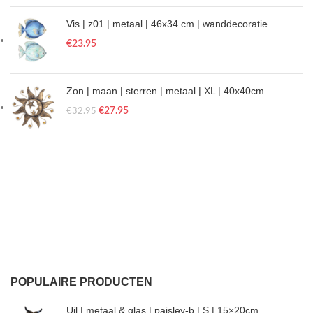
Vis | z01 | metaal | 46x34 cm | wanddecoratie
€
23.95
Zon | maan | sterren | metaal | XL | 40x40cm
€
27.95
€
32.95
POPULAIRE PRODUCTEN
Uil | metaal & glas | paisley-b | S | 15×20cm