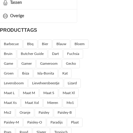
Tassen
Overige
PRODUCTTAGS
Barbecue
Bbq
Bier
Blauw
Bloem
Bruin
Butcher Guide
Dart
Fuchsia
Game
Gamer
Gameroom
Gecko
Groen
Ibiza
Isla-Bonita
Kat
Levensboom
Lieveheersbeestje
Lizard
Maat L
Maat M
Maat S
Maat Xl
Maat Xs
Maat Xxl
Mieren
Mo1
Mo2
Oranje
Paisley
Paisley-B
Paisley-M
Paisley-O
Paradijs
Plaat
Poes
Rood
Slager
Tropisch