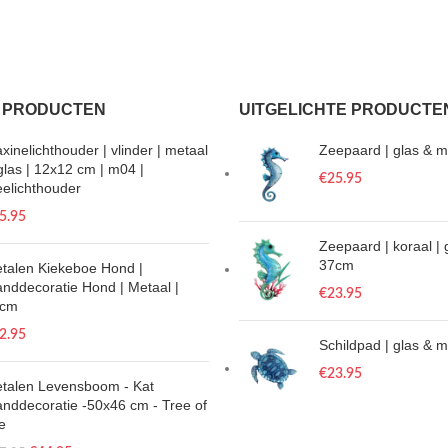
 PRODUCTEN
UITGELICHTE PRODUCTE
xinelichthouder | vlinder | metaal
Zeepaard | glas & m
glas | 12x12 cm | m04 |
€
25.95
eelichthouder
5.95
Zeepaard | koraal | 
37cm
talen Kiekeboe Hond |
nddecoratie Hond | Metaal |
€
23.95
0cm
2.95
Schildpad | glas & 
€
23.95
talen Levensboom - Kat
nddecoratie -50x46 cm - Tree of
fe