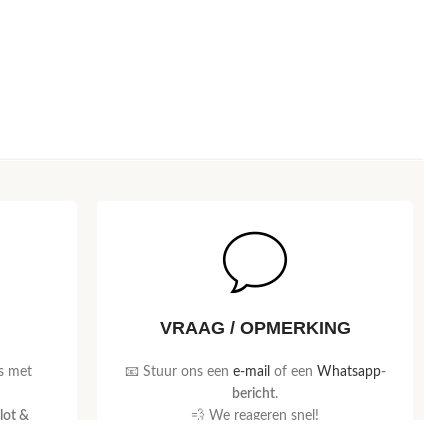
VRAAG / OPMERKING
s met
📧 Stuur ons een
e-mail
of een
Whatsapp
-
bericht
.
lot &
💨 We reageren snel!