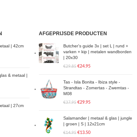
N
AFGEPRIJSDE PRODUCTEN
etaal | 42cm
Butcher's guide 3x | set L | rund +
varken + kip | metalen wandborden
| 20x30
€
24.95
€
29.85
glas & metaal |
Tas - Isla Bonita - Ibiza style -
Strandtas - Zomertas - Zwemtas -
M08
€
29.95
€
37.95
metaal | 27cm
Salamander | metaal & glas | jungle
| groen | S | 12x21cm
€
13.50
€
14.95