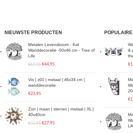
NIEUWSTE PRODUCTEN
POPULAIRE
Metalen Levensboom - Kat
Wa
Wanddecoratie -50x46 cm - Tree of
& 
Life
th
€
44.95
€
1
€
57.95
Vis | z01 | metaal | 46x34 cm |
Me
wanddecoratie
Wa
2
€
23.95
€
1
Zon | maan | sterren | metaal | XL |
40x40cm
Me
Wa
€
27.95
€
32.95
Li