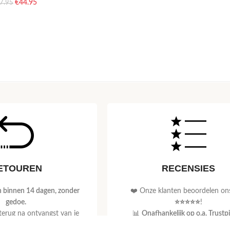
€
44.95
7.95
ETOUREN
RECENSIES
 binnen 14 dagen, zonder
❤️ Onze klanten beoordelen on
gedoe.
⭐⭐⭐⭐⭐
!
 terug na ontvangst van je
📊
Onafhankelijk op o.a. Trustpi
retour.
Bol.com